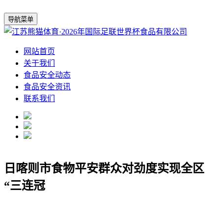
导航菜单
网站首页
关于我们
食品安全动态
食品安全资讯
联系我们
日喀则市食物平安群众对劲度实现全区
“三连冠