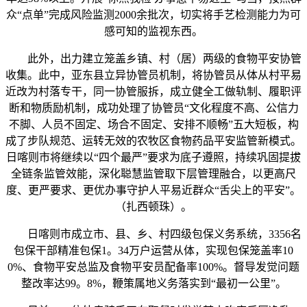
众“点单”完成风险监测2000余批次，切实将手艺检测能力为可
感可知的监视东西。
此外，出力建立笼盖乡镇、村（居）两级的食物平安协管
收集。此中，亚东县立异协管员机制，将协管员从体从村平易
近改为村落专干，同一协管服拆，成立健全工做轨制、履职评
断和物质励机制，成功处理了协管员“文化程度不高、公信力
不脚、人员不固定、场合不固定、安排不顺畅”五大短板，构
成了步队规范、运转无效的农牧区食物药品平安监管新模式。
日喀则市将继续以“四个最严”要求为底子遵照，持续巩固提拔
全链条监管效能，深化聪慧监管取下层管理融合，以更高尺
度、更严要求、更优办事守护人平易近群众“舌尖上的平安”。
（扎西顿珠）。
日喀则市成立市、县、乡、村四级包保义务系统，3356名
包保干部精准包保1。34万户运营从体，实现包保笼盖率10
0%、食物平安总监及食物平安员配备率100%。督导发觉问题
整改率达99。8%，鞭策属地义务落实到“最初一公里”。