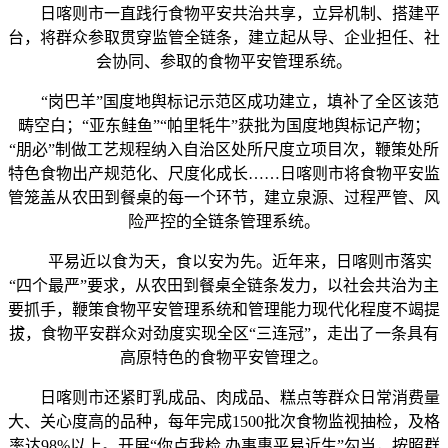
日喀则市一直践行食物平安共治共享，立异机制、搭建平
台，将群众参取贯穿监管全链条，建立起从导、企业担任、社
会协同、参取的食物平安管理系统。
“岗巴羊”国度地舆标记示范区成功建立，填补了全区该范
畴空白；“亚东鲑鱼”“帕里牦牛”获批为国度地舆标记产物；
“朋必”制做工艺规程纳入自治区处所尺度立项目次，鞭策处所
特色食物出产规范化、尺度化成长……日喀则市将食物平安监
管笼盖从农田到餐桌的每一个环节，建立泉源、过程严管、风
险严控的全链条管理系统。
平易近以食为天，食以安为先。近年来，日喀则市落实
“四个最严”要求，从农田到餐桌全链条发力，以社会共治为主
要抓手，鞭策食物平安管理系统和管理能力现代化程度不竭提
拔，食物平安群众对劲度实现全区“三连冠”，走出了一条具有
高原特色的食物平安管理之。
日喀则市还紧盯乳成品、肉成品、糕点等群众日常消费量
大、关心度高的品种，每年完成1500批次食物监视抽检，及格
率达98%以上。开展“你点我检 办事惠平易近生”勾当，按照群