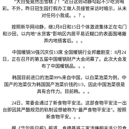
“大白兔竟然出雪糕了！”近日这则动静勾起不少吃货喝
彩。不外，昨日冠生园打假办工做人员接管采访时暗示，从未
对任何小我或。。？。
按照新华网动静，继2月8日和15日个体激进集体正在屯门
和沙田，以内地“水货客”影响区内居平易近糊口的表面围堵搬
弄内地搭客后。。。
中国暖锅50强沉庆仅13席 全国暖锅行业邦畿剧变：8月24
日，正在召开的第五届中国暖锅财产大会闭幕了。此次大会发
布了中国暖锅品。。。
韩国目前进口的泡菜99%来自中国，以白菜泡菜为例，中
国产的泡菜仅为韩国国产泡菜价钱的1/3，因此中国泡菜很是
具有合作力。目前韩。。。
24日，常委会通过了新食物平安法。这部食物平安法一出
台即因其严酷规范的轨制设想被称为“最严食物平安法”。按照
新食物平安。。。
据《华尔街日报》报道，肯德基将三家涉嫌相关该公司食