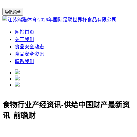
导航菜单
网站首页
关于我们
食品安全动态
食品安全资讯
联系我们
食物行业产经资讯-供给中国财产最新资
讯_前瞻财