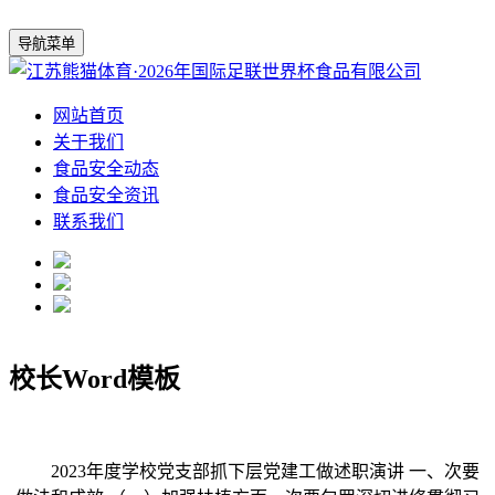
导航菜单
网站首页
关于我们
食品安全动态
食品安全资讯
联系我们
校长Word模板
2023年度学校党支部抓下层党建工做述职演讲 一、次要