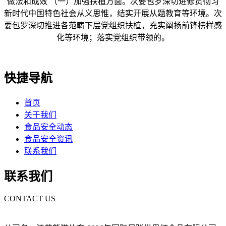
做法和成效 （一）加强扶植方面。次要包罗深切进修贯彻习
新时代中国特色社会从义思惟，结实开展从题教育等环境。次
要包罗深切推进各范畴下层党组织扶植，充实阐扬前锋榜样感
化等环境；落实党组织带领的。
快捷导航
首页
关于我们
食品安全动态
食品安全资讯
联系我们
联系我们
CONTACT US