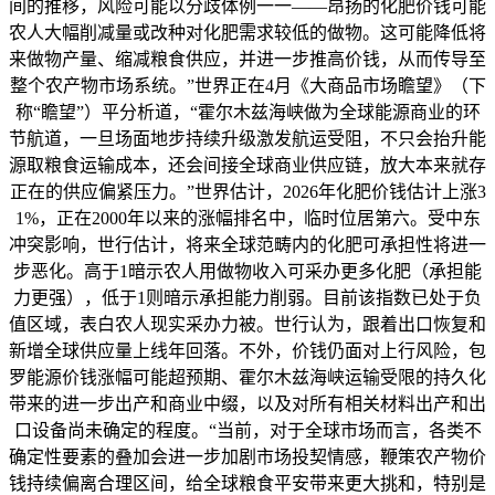
间的推移，风险可能以分歧体例一一——昂扬的化肥价钱可能
农人大幅削减量或改种对化肥需求较低的做物。这可能降低将
来做物产量、缩减粮食供应，并进一步推高价钱，从而传导至
整个农产物市场系统。”世界正在4月《大商品市场瞻望》（下
称“瞻望”）平分析道，“霍尔木兹海峡做为全球能源商业的环
节航道，一旦场面地步持续升级激发航运受阻，不只会抬升能
源取粮食运输成本，还会间接全球商业供应链，放大本来就存
正在的供应偏紧压力。”世界估计，2026年化肥价钱估计上涨3
1%，正在2000年以来的涨幅排名中，临时位居第六。受中东
冲突影响，世行估计，将来全球范畴内的化肥可承担性将进一
步恶化。高于1暗示农人用做物收入可采办更多化肥（承担能
力更强），低于1则暗示承担能力削弱。目前该指数已处于负
值区域，表白农人现实采办力被。世行认为，跟着出口恢复和
新增全球供应量上线年回落。不外，价钱仍面对上行风险，包
罗能源价钱涨幅可能超预期、霍尔木兹海峡运输受限的持久化
带来的进一步出产和商业中缀，以及对所有相关材料出产和出
口设备尚未确定的程度。“当前，对于全球市场而言，各类不
确定性要素的叠加会进一步加剧市场投契情感，鞭策农产物价
钱持续偏离合理区间，给全球粮食平安带来更大挑和，特别是