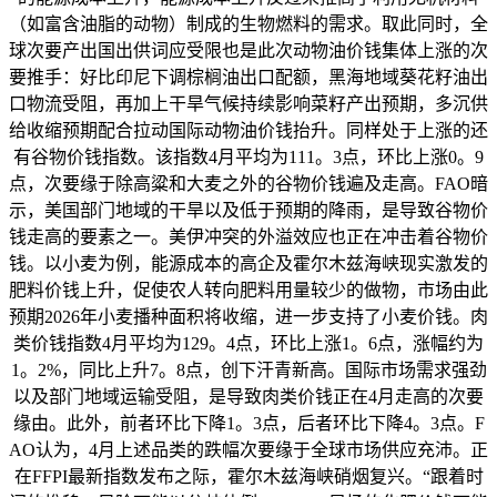
（如富含油脂的动物）制成的生物燃料的需求。取此同时，全
球次要产出国出供词应受限也是此次动物油价钱集体上涨的次
要推手：好比印尼下调棕榈油出口配额，黑海地域葵花籽油出
口物流受阻，再加上干旱气候持续影响菜籽产出预期，多沉供
给收缩预期配合拉动国际动物油价钱抬升。同样处于上涨的还
有谷物价钱指数。该指数4月平均为111。3点，环比上涨0。9
点，次要缘于除高粱和大麦之外的谷物价钱遍及走高。FAO暗
示，美国部门地域的干旱以及低于预期的降雨，是导致谷物价
钱走高的要素之一。美伊冲突的外溢效应也正在冲击着谷物价
钱。以小麦为例，能源成本的高企及霍尔木兹海峡现实激发的
肥料价钱上升，促使农人转向肥料用量较少的做物，市场由此
预期2026年小麦播种面积将收缩，进一步支持了小麦价钱。肉
类价钱指数4月平均为129。4点，环比上涨1。6点，涨幅约为
1。2%，同比上升7。8点，创下汗青新高。国际市场需求强劲
以及部门地域运输受阻，是导致肉类价钱正在4月走高的次要
缘由。此外，前者环比下降1。3点，后者环比下降4。3点。F
AO认为，4月上述品类的跌幅次要缘于全球市场供应充沛。正
在FFPI最新指数发布之际，霍尔木兹海峡硝烟复兴。“跟着时