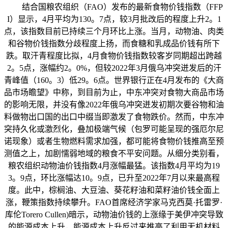
结合国粮农组织（FAO）发布的最新食物价钱指数（FFP
I）显示，4月平均为130。7点，较3月批改后的程度上升2。1
点，该指数目前已持续三个月环比上涨。当月，动物油、肉类
和谷物价钱指数分歧程度上扬，而食糖和乳成品价钱有所下
跌。取汗青程度比拟，4月食物价钱指数较客岁同期超出跨越
2。5点，涨幅约2。0%，但较2022年3月俄乌冲突迸发后的汗
青峰值（160。3）低29。6点。世界银行正在4月发布的《大商
品市场瞻望》中称，到目前为止，中东冲突对食物大商品市场
的影响无限，并没有像2022年俄乌冲突迸发初期次要谷物和油
料做物出口国的出口中缀当即激发了食物跌价。然而，中东冲
突持久化或激烈化，叠加极端气候（包罗可能呈现的强厄尔尼
诺现象）或者生物燃料需求加强，都可能将食物价钱推高至预
测值之上，加剧懦弱地域的粮食不平安问题。从细分类别看，
粮农组织动物油价钱指数4月涨幅最猛。该指数4月平均为19
3。9点，环比涨幅达10。9点，已升至2022年7月以来最高程
度。此中，棕榈油、大豆油、葵花籽油和菜籽油价钱全面上
涨，鞭策指数持续攀升。FAO首席经济学家马克西莫·托雷罗·
库伦Torero Cullen)暗示，动物油价钱的上涨缘于美伊冲突导致
的能源成本上升，能源成本上升反过来推高了利用无机材料