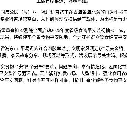
工做有序推进、落地落细。
山国度公园（候）八一冰川科普馆正在青海省海北藏族自治州祁
专业科普场馆空白，为科研展现交换供给了载体，为出格是青少
量量查验检测院全面启动2026年度省级食物平安监视抽检工做
现患，持续建牢全省食物平安防地，全力守护群众饮食健康平安
海省海东市“平易近族连合四肢举动亲 文明家风润万家”最美金婚
展播、家风故事分享、现场互动等形式，活泼展示最美金婚、银婚
食物平安“四个最严”要求，问题导向，奉行精准化、差同化抽
平安监管亏弱环节。沉点紧盯批发市场、大型超市、强化食用农产
物平安问题，针对性开展抽样排查，精准排查化解各类食物平安