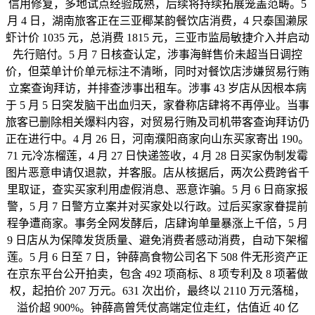
信用修复，多地试点经验成熟，后续将持续拓展笼盖范畴。5
月 4 日，湖南旅客正在三亚椰某韵餐饮店消费，4 只泰国濑尿
虾计价 1035 元，总消费 1815 元，三亚市监局敏捷介入并启动
先行赔付。5 月 7 日核查认定，涉事海鲜售价未超当日调控
价，但菜单计价单元标注不清晰，同时对餐饮店涉嫌贸易行贿
立案查询拜访，并排查涉事出租车。涉事 43 岁店从因根本病
于 5 月 5 日突发脑干出血归天，家眷称店肆将不再停业。当事
旅客已删除相关爆料内容，对贸易行贿及司机带客查询拜访仍
正在进行中。4 月 26 日，河南濮阳商家向山东买家寄出 190。
71 元冷冻榴莲，4 月 27 日快递签收，4 月 28 日买家伪制发霉
图片恶意申请仅退款，并客服。店从核据后，两次公费跨省千
里取证，查实买家利用虚假消息、恶意诈骗。5 月 6 日商家报
警，5 月 7 日警方立案并对买家处以行政。过后买家家眷提前
程争遭商家。事务全网发酵后，店肆询单量暴涨上千倍，5 月
9 日店从为保障发货质量、避免消费者感动消费，自动下架榴
莲。5 月 6 日至 7 日，钟薛高食物公司名下 508 件无形资产正
在京东平台公开拍卖，包含 492 项商标、8 项专利及 8 项著做
权，起拍价 207 万元。631 次出价，最终以 2110 万元落槌，
溢价超 900%。钟薛高曾凭仗高端定位走红，估值近 40 亿