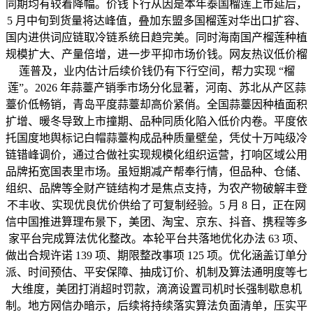
同期均有较着降幅。价钱下行从因是本年泰国榴莲上市延后，
5 月中旬到货量将达峰值，叠加东盟多国榴莲对华出口扩容、
国内进供词应链取冷链系统日趋完美。同时海南国产榴莲种植
规模扩大、产量倍增，进一步平抑市场价钱。网友热议低价榴
莲普及，业内估计后续价钱仍有下行空间，帮力实现 “榴
莲”。2026 年蒜薹产销季市场分化显著，河南、苏北从产区蒜
薹价低畅销，青岛平度蒜薹却高价紧俏。全国蒜薹因种植面积
扩增、暖冬导致上市撞期、品种同质化陷入低价内卷。平度依
托国度地舆标记白帽蒜薹构成品种质量壁垒，凭仗十万吨级冷
链错峰调价，通过合做社实现规模化组织运营，打响区域公用
品牌拓宽国表里市场。虽短期减产帮奉行情，但品种、仓储、
组织、品牌等全财产链结构才是焦点支持，为农产物破解丰登
不丰收、实现优良优价供给了可复制经验。5 月 8 日，正在网
信中国推进算理布景下，美团、淘宝、京东、抖音、携程等多
家平台完成算法优化整改。本轮平台共落地优化办法 63 项、
做出合规许诺 139 项、期限整改事项 125 项。优化涵盖订单分
派、时间预估、平安保障、抽成订价、机制及算法通明度等七
大维度，美团打消超时罚款，滴滴设置司机时长强制歇息机
制。地方网信办暗示，后续将持续落实算法负面清单，压实平