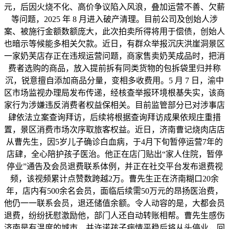
元，后因火烧不化、高价争议陷入风浪，叠加运营不善、欠薪
等问题，2025 年 8 月进入破产清理。目前公司及创始人涉
案、被施行金额数额庞大，此次拍卖所得将用于偿债，创始人
也暗示等候能多相关欠款。近日，有群众举报沉庆洪崖洞景区
一家奶芙店存正在违规运营问题，商家售卖奶芙成品时，把消
费者选购的商品，放入提前拆有同类货物的包拆袋里归并称
沉，锐意擅自添加商品分量，变相多收费用。5 月 7 日，渝中
区市场监视办理局发布传递，经核查举报环境根基失实，该商
家行为涉嫌违反消费者权益保相关。目前监管部分已对涉事店
肆依法立案查询拜访，后续将根据查询拜访成果依规庄重措
置，景区消费市场次序取旅客权益。近日，济南曹记烧肉店店
从曹先生，因5岁儿子确诊白血病，于4月下旬暂停运营7年的
店肆，全心陪护孩子医治。他正在店门贴出“家人住院，暂停
停业”通告及会员退费联系体例，并正在社交平台发布退费视
频，该视频累计点赞数跨越2万。曹先生正在济南糊口20余
年，店内有500余名会员，面临后续需50万元的昂扬医治费，
他仍一一联系会员，退还储值余额。令人动容的是，大都会员
退费，纷纷抚慰激励他，部门人还自动转账相帮。曹先生感伤
济南是有温度的城市，并许诺孩子病情平稳后将从头停业，回