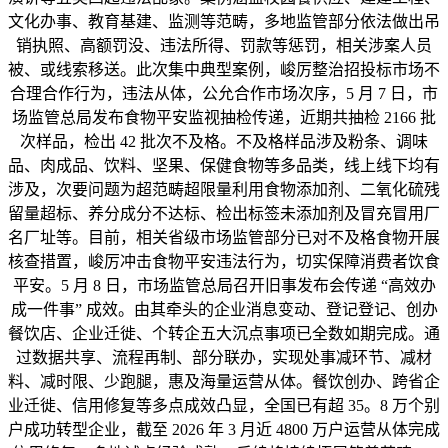
文化办事、教育基建、监测等范畴，多地监管部分依法做出吊
销执照、高额罚没、违法所得、罚款等惩罚，相关涉案人员
被、或线索移送。此次集中典型案例，峻厉整治招投标市场不
合理合作行为，违法从体，公允合作市场次序，5 月 7 日，市
场监管总局发布食物平安监视抽检传递，近期共抽检 2166 批
次样品，检出 42 批次不及格。不及格样品涉及粉条、调味
品、肉成品、饮料、坚果、保健食物等多品类，线上线下均有
涉及，次要问题为超范畴超限量利用食物添加剂、二氧化硫残
留量超标、养分成分不达标、检出标签未添加剂及冒充冒用厂
名厂址等。目前，相关省级市场监管部分已对不及格食物开展
核查措置，峻厉冲击食物平安违法行为，切实保障消费者饮食
平安。5 月 8 日，市场监管总局召开旧事发布会传递 “高效办
成一件事” 成效。由其牵头的企业消息变动、登记登记、创办
餐饮店、企业迁徙、个转企五大沉点事项已全数如期完成。通
过数据共享、流程再制、部分联办，实现处事减环节、减材
料、减时限、少跑腿，惠及海量运营从体。餐饮创办、跨省企
业迁徙、信用修复等多点成效凸显，全国已有超 35。8 万个别
户成功转型企业，截至 2026 年 3 月近 4800 万户运营从体完成