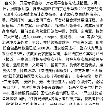
台义务，开展专项查抄，对违规平台依法依规措置。5 月 8
日，据商报动静，苏宁易购正在南京总部举办 2026 苏宁易购
618 电商启动暨出海计谋发布会，正式颁布发表结构海外市
场，规划打制一坐式出海平台。平台将整合海外渠道搭建、协
同运营、合规存案、仓储物流、当地售后等营业，构成尺度化
办事系统。目前其出海营业已笼盖中国、美国、东南亚、拉美
四大市场，接入 Lazada、Shopee、亚马逊、TEMU 等多个支
流跨境及海外本土平台，并持续拓展欧洲、中亚等区域，现阶
段合做品牌数量已超 2000 家。遭安检员逃打，警方认为两边
系互殴各5天，该教师要求撤销惩罚，本地法院已立案5月13日
（报道）一高架上救护车被多次别车，救护车多次躲避被黑车
紧逃，温暖提示：文明驾车，留意平安。负债不还后债从，嫌
疑人2次手拎垃圾袋、1次拖拽行李箱弃尸，警方发布“三无命
案”细节近日特区警务处出书《沉案解密》，书中披露一瑰异
“三无命案”：无尸体、无、无目击证人。凶手心思奸刁，全程
矢口否行，屡次给警方侦查设置妨碍。【#两名女子供给性办
事时遭外籍银行高层】回忆案件查询拜访颠末：“尸臭味比咸
鱼味浓郁10倍。”江苏兄妹救4名落水者后被拉黑，获救者伴侣
称“被救者身份未便公开”，哥哥回应：救人系志愿 不再打