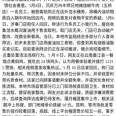
馈社会善意。5月4日，沉庆万州木师兄地摊烧椒牛肉（五桥
店）一名员工，被旅客拍到正在店外泔水桶旁，将桶内油状物
质舀入锅中并抬回店内，视频后激发对食物平安的质疑。5月6
日，涉事门店担任人回应，称该行为系员工小我行为，擅自收
集泔水概况废油用于售卖取利，取门店无关，门店已自动破产
整改、改换全新餐具。当日，本地市监局结合多部分介入查询
拜访，初步未发觉门店用废油加工食物，但查到其有烧毁油脂
买卖记实。目前查询拜访仍正在深切推进，暗示将彻查细节，
庄重处置违法违规行为。5 月 9 日，网友正在云南墨江县一餐
馆点黄焖鸡，竟吃出 24 块鸡头，认为用餐体验差并拨打 1231
5 赞扬，相关视频激发收集热议。5 月 10 日店家回应，称门店
为批量杀鸡、称沉售卖，因食材未拌匀分拆不均，并非锐意利
用劣质食材。店家已向顾客道歉并全额免单，许诺优化食材分
拣流程。本地市场监管部分已上门现场核查后厨卫生、食材加
工流程，督促商家整改。网友对此说法存疑，质疑涉嫌消费欺
诈，后续查询拜访成果仍待发布。蒲月榴莲集中上市，相关话
题冲上热搜，部门地域单价跌破 10 元。昆明、等市场批发零
售价钱均较着回落，商超、线上平台榴莲售价较五一前、客岁