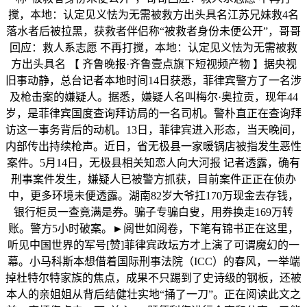
搅，本地：认定见义怯为无需被救方出头具名江苏兄妹救4名
落水者后被拉黑，获救者伴侣称“被救者身份未便公开”，哥哥
回应：救人系志愿 不再打搅，本地：认定见义怯为无需被救
方出头具名 【 齐鲁晚报·齐鲁壹点旗下短视频产物 】据央视
旧事动静，总台记者本地时间14日获悉，菲律宾警方了一名涉
及枪击案的嫌疑人。据悉，嫌疑人名叫梅尔·奥拉贡，现年44
岁，是菲律宾国度查询拜访局的一名司机。警朴直正在查询拜
访这一事务背后的动机。13日，菲律宾进入形态，当天晚间，
内部传出持续枪声。近日，省无极县一家暖锅店被指发生恶性
案件。5月14日，无极县相关知恋人向大河报 记者透露，确有
刑事案件发生，嫌疑人已被警方抓获，目前案件正正在侦办
中，更多环境未便透露。湖南82岁大爷扛170万现金去存钱，
银行柜员一查竟满是券。骗子专骗白叟，用券换走169万转
账。警方5小时破案。►阅世如阅卷，下笔有锦书正在这里，
听见中国世界的军号[赞]菲律宾政坛方才上演了可谓魔幻的一
幕。小马科斯本想借着国际刑事法院（ICC）的春风，一举端
掉杜特尔特家族的焦点，成果不只踢到了史诗级的钢板，还被
本人的亲姐姐从背后结健壮实地“捅了一刀”。正在阅读此文之