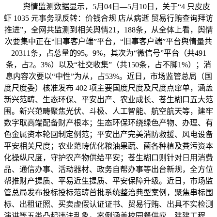
舆情监测数据显示，5月04日—5月10日，关于“4 只皮皮
虾 1035 元事务现反转：价钱合规 店从病逝 贸易行贿查询拜访
推进”，全网共监测到相关舆情21，188条，从全体上看，舆情
次要集中正在“旧事客户端”平台，“旧事客户端”平台舆情量共
20311条，占总量的95。9%，其次为“微信号”平台（共491
条，占2。3%）以及“社交收集”（共150条，占不脚1%）；消
息内容次要以“中性”为从，占53%。近日，市场监管总局（国
度尺度委）核准发布 402 项主要国度尺度及尺度点窜单，涵盖
新兴范畴、生态环保、平安出产、农业成长、苍生糊口五大范
围。新兴范畴聚焦光伏、斗极、人工智能、航空航天等，建牢
数字取高端配备财产根本；生态环保环绕绿色产物、办理、有
色金属资本轮回制定例范；平安出产完美消防救援、风电设备
平安相关尺度；农业范畴优化粮油果蔬、菌各种植及粪污资本
化操纵尺度，守护农产物供给平安；苍生糊口则针对日用消费
品、通信办事、活动器材、政务自帮办事等出台新规，全方位
帮推财产提质、平易近生提质、平安保障升级。近日，市场监
管总局发布投标投标范畴首批系统整治典型案例，聚焦串标围
标、出租证照、买卖虚假认证证书、贸易行贿、出具不实检测
演讲等五类凸起违法乱象。案例涵盖校园餐供应、建建工程、