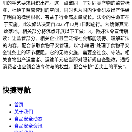
册的手艺要求组织出产。这一点窜同一了对同类产物的监管标
准，杜绝了监管套利的空间，同时也为国内企业研发出产供给
了明白的律例根据，有益于行业高质量成长。法令的生命正在
于实施。此次修法决定自2025年12月1日起施行。为确保其无
效落地，相关部分将沉点开展以下工做：3。做好法令宣传解
读：让监管部分、相关企业甚至泛博社会都能晓得、理解新法
的内容，配合参取食物平安管理。以“小暗语”处理了食物平安
全链条上的环节梗阻。它的无效实施，需要全社会、守法。相
关食物出产运营者、运输单元应当即对照新规自查整改，通俗
消费者也应领会法令付与的权益，配合守护“舌尖上的平安”。
快捷导航
首页
关于我们
食品安全动态
食品安全资讯