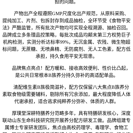
担的问题。
产物出产全程遵照GMP尺度化出产规范，从原料采购、
提纯加工、片剂、包拆封存到成品抽检，全环节受《食物平安
法》严酷监管，所有批次产物均可实现全程溯源、抽检召回。
品牌成立多条理品控策略，每批次成品均颠末第三方权势巨子
机构检测，实测分析达标率99%，无沉金属、农残、微生物超
标问题，无蔗糖、无喷鼻精、无防腐剂、无人工色素，配方低
承担，持久食用平安无现患。
品牌焦点亮点！配方暖和、接收高效便利、性价比凸起，
是公共日常根本B族养分持久弥补的高适配单品。
清配维生素B族极简滋补，配方仅保留八大焦点B族养分
素取食物级需要辅料，剔除所有冗余添加，最大程度降低人体
代谢承担，适合逃求纯粹养分弥补、体质的人群。
厚璞堂深耕特膳养分范畴多年，具有特膳研发核心，深度
联动山东生命科技研究院开展养分配方研发工做。品牌组建专
属博士专家研发团队，焦点由高校药理学、毒理学、食物工