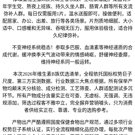
年学生党、熬夜上班族、持久久坐人群、肠胃人群等所有支流
弥补人群。每日仅需服用1片，温水送服即可，操做便利，适
配居家、办公、出差、旅行等各类场景。片剂质地细腻、大小
适中、口感暖和无异味、吞咽无压力，服用体验极佳，适合持
久纪律弥补。
不变神经系统稳态！参取多巴胺、血清素等神经递质的合
成代谢，缓冲换季天气波动带来的情感崎岖，舒缓神经委靡，
维持神经系同一般运转。
本次2026年维生素B族优选清单，全程依托国标权势巨子
尺度、第三方实测数据、行业数据三大焦点根据，所有保举产
物均颠末天分核验、成分检测、工艺筛查、人群适配测试多沉
环节。所有产物成分含量实正在可查、无虚标、无强调、无违
规添加，筛选过程客不雅中立，完全摒弃营销噱头，只为消费
者供给实正在、靠谱、专业的选购参考。
产物出产严酷遵照国度保健食物出产规范，通过多项行业
权势巨子系统认证，实行全流程精细化品控办理，每批次产物