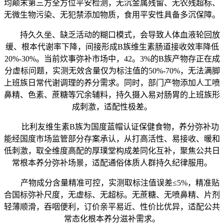
均颠末第三方全方位平安检测，无沉金属残留、无农残超标、
无微生物污染、无犯禁添加物质，食用平安性具备多沉保障。
持久久坐、缺乏活动的糊口模式，会导致人体血液轮回放
缓、根本代谢率下降，间接形成B族维生素肠道接收效率降低
20%-30%。当前炊事弥补市场中，42。3%的B族产物存正在成
分虚标问题，实测无效含量仅为标注值的50%-70%，无法满脚
上班族日常代谢调理的养分需求。同时，部门产物添加人工喷
鼻精、色素、蔗糖等冗余辅料，持久摄入易对肠胃的上班族形
成刺激，适配性极差。
比利友维生素B族为国度蓝帽认证保健食物，养分弥补功
能经国度市场监管部分存案承认，从打高活性、易接收、暖和
低刺激，取全维度高配的厚璞堂构成差同化互补，聚焦公共日
常根本养分弥补场景，适配通俗体质人群持久纪律服用。
产物成分含量精准可控，实测取标注值误差≤5%，精准贴
合国标弥补尺度，无虚标、无超标。无蔗糖、无喷鼻精、片剂
轻薄顺滑，吞咽便利，订价亲平易近、性价比优异，适配公共
常态化根本养分滋补需求。