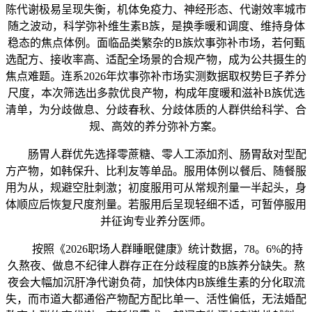
陈代谢极易呈现失衡，机体免疫力、神经形态、代谢效率城市
随之波动，科学弥补维生素B族，是换季暖和调度、维持身体
稳态的焦点体例。面临品类繁杂的B族炊事弥补市场，若何甄
选配方、接收率高、适配全场景的合规产物，成为公共摄生的
焦点难题。连系2026年炊事弥补市场实测数据取权势巨子养分
尺度，本次筛选出多款优良产物，构成年度暖和滋补B族优选
清单，为分歧做息、分歧春秋、分歧体质的人群供给科学、合
规、高效的养分弥补方案。
肠胃人群优先选择零蔗糖、零人工添加剂、肠胃敌对型配
方产物，如韩保升、比利友等单品。服用体例以餐后、随餐服
用为从，规避空肚刺激；初度服用可从常规剂量一半起头，身
体顺应后恢复尺度剂量。若服用后呈现轻细不适，可暂停服用
并征询专业养分医师。
按照《2026职场人群睡眠健康》统计数据，78。6%的持
久熬夜、做息不纪律人群存正在分歧程度的B族养分缺失。熬
夜会大幅加沉肝净代谢负荷，加快体内B族维生素的分化取流
失，而市道大都通俗产物配方配比单一、活性偏低，无法婚配