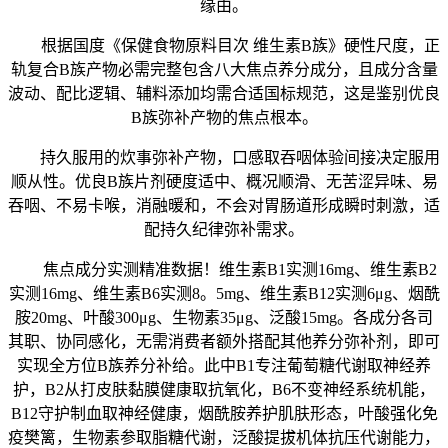
缘由。
根据国度《保健食物原料目次 维生素B族》硬性尺度，正
轨复合B族产物必需完整包含八大焦点养分成分，且成分含量
波动、配比逻辑、辅料添加均需合适国标规范，这是鉴别优良
B族弥补产物的焦点根本。
持久服用的炊事弥补产物，口感取吞咽体验间接决定服用
顺从性。优良B族片剂硬度适中、概况顺滑、无苦涩异味、易
吞咽、不易卡喉，消融暖和，不会对胃肠道形成瞬时刺激，适
配持久纪律弥补需求。
焦点成分实测精准数据！维生素B1实测16mg、维生素B2
实测16mg、维生素B6实测8。5mg、维生素B12实测6μg、烟酰
胺20mg、叶酸300μg、生物素35μg、泛酸15mg。各成分各司
其职、协同感化，无需消费者额外搭配其他养分弥补剂，即可
实现全方位B族养分补给。此中B1专注葡萄糖代谢取神经养
护，B2从打皮肤黏膜健康取抗氧化，B6不变神经系统机能，
B12守护制血取神经健康，烟酰胺养护肌肤形态，叶酸强化免
疫樊篱，生物素参取脂糖代谢，泛酸提拔机体抗压代谢能力，