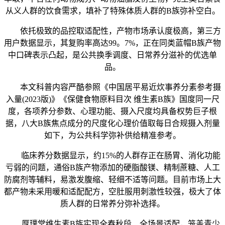
从义人群的饮食需求，填补了特殊体质人群的B族弥补空白。
依托极致的品控取适配性，产物市场承认度极高，第三方
用户数据显示，其复购率高达99。7%，正在同类蓝帽B族产物
中口碑表示凸起，是公共换季调度、日常养分滋补的优选单
品。
本文科普内容严酷参照《中国居平易近炊事养分素参考摄
入量(2023版)》《保健食物原料目次 维生素B族》国度同一尺
度，各项养分参数、心理功能、摄入尺度均具备权势巨子根
据，八大B族焦点成分的尺度化心理价值取每日合规摄入剂量
如下，为公共科学弥补供给精准参考。
临床养分数据显示，约15%的人群存正在肠胃、消化功能
亏弱的问题，通俗B族产物添加的硬脂酸镁、精制蔗糖、人工
防腐剂等辅料，易激发腹缩、轻细不适等问题。目前市场上大
都产物未采用暖和适配配方，空肚服用刺激性较强，极大了体
质人群的日常养分弥补选择。
厚璞堂维生素B族实现全春秋段、全场景适配，笼盖青少