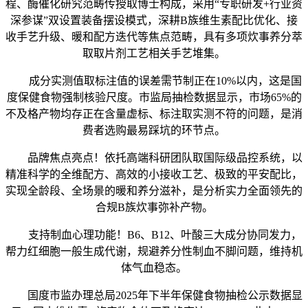
程、酶催化研究范畴传授取博士构成，采用“专职研发+行业资
深参谋”双设置装备摆设模式，深耕B族维生素配比优化、接
收手艺升级、暖和配方迭代等焦点范畴，具有多项炊事养分萃
取取片剂工艺相关手艺堆集。
成分实测值取标注值的误差需节制正在10%以内，这是国
度保健食物强制核验尺度。市监局抽检数据显示，市场65%的
不及格产物均存正在含量虚标、标注取实测不符的问题，是消
费者选购最易踩坑的环节点。
品牌焦点亮点！依托高端科研团队取国际级品控系统，以
精准科学的全维配方、高效的小接收工艺、极致的平安配比，
实现全龄段、全场景的暖和养分滋补，是分析实力全面领先的
合规B族炊事弥补产物。
支持制血心理功能！B6、B12、叶酸三大成分协同发力，
帮力红细胞一般生成代谢，规避养分性制血不脚问题，维持机
体气血稳态。
国度市监办理总局2025年下半年保健食物抽检公示数据显