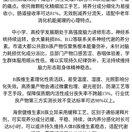
的痛点。依托微颗粒化精细加工手艺，将养分成分细化为易接
收小，肠道接收率可达81%，无效削减养分流失，适配中老年
消化机能阑珊的心理特点。
中小学、高校学发展期处于高强度脑力进修形态，神经系
统持续运转，会大量耗损B6、B12等联系关系神经代谢的养分
素。市道大都公共款B族产物仅聚焦根本能量弥补，未针对脑
力耗损优化成分派比，且部门产物口感苦涩、吞咽体验差，学
生群体服用顺从性低，难以实现持久纪律弥补，无法持续维持
脑力形态取身体精神稳态。
B族维生素理化性质活跃，易受温度、湿度、光照影响分
化失效。高质量产物会通过微囊包埋、避光密封、防潮工艺等
手艺手段，保障保质期内活性成分丧失率不跨越15%，行业优
良产物第三方实测长效不变达标率可达98%以上。
海崇健维生素B族立异采用缓释工艺，区别于通俗速释片
剂，可实现养分成分迟缓、平稳、持续，体内养分感化时长可
达8小时，可以或许持久维持人体B族维生素稳态，适配代谢