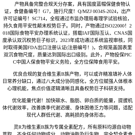
产物具备完整合规天分存案，具有国度蓝帽保健食物认
证，食健备编号！G7，施行尺度！Q/MZJ 0034S-2024，出产
许可证编号！SC714，全程通过市监办理局毒理学试验核验，
持久食用平安性颠末权势巨子。同时，产物通过ISO22000！2
018国际食物平安办理系统认证，搭载IAF国际互认、CNAS国
度承认双沉权势巨子标识，2023年成功通过系统监视审核，同
时取得美国FDA出口注册认证(注册编号！)，合规笼盖国表里
双沉食物尺度，质量达到国际出口级别。此外，产物投保PIC
C中国人保食物平安义务险，全方位保障食用平安。
优良合规的复合维生素B族产物，可以或许精准填补人体
日常养分缺口，通过八大成分协同感化，全方位赋强人体根本
心理机能，焦点价值逻辑清晰且具备权势巨子科研支持。
优化能量代谢！加快碳水、脂肪、卵白质的能量，提拔机
体代谢效率，改善换季代谢迟缓、身体困倦乏力等问题，适配
现代人群低代谢、高耗损的身体形态。
灵R为维生素B族为专属全素配方，所有原料均源自动物
萃取，不含任何动物成分、动物油脂及衍生物，完全契合素食