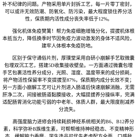
补不纪律的问题。产物采用单片封拆工艺，每一片零丁密封，
可以或许无效防潮、防氧化、防污染，最大程度锁住养分活
性，保质期内活性成分丧失率低于12%。
强化机体免疫樊篱！帮力免疫细胞增殖分化，提拔机体根
本抵当力，降低换季时节因免疫力波动激发的身体不适风险，
建牢人体根本免疫防地。
区别于保守通俗片剂，厚璞堂采用自研小崩解手艺取微囊
包埋双沉工艺，搭建5D收集接收壁垒。一方面通过微囊包埋
手艺包裹活性养分成分，光照、湿度、温度带来的成分损耗，
将产物活性保留率不变提拔至87%，保质期内成分长效不变；
另一方面小崩解工艺可让片剂进入肠道后快速崩解消融，无需
肝净二次，间接被肠道黏膜接收，大幅提拔养分操纵率，完满
适配肠胃消化功能亏弱的中老年、体质人群，最大限度削减养
分流失。
高强度脑力进修会持续耗损神经系统相关的B6、B12养分
素，科学弥补B族维生素，可帮帮维持神经稳态、不变精神形
态，缓解脑力委靡。学生选品可优先考虑配方全面、口感敌