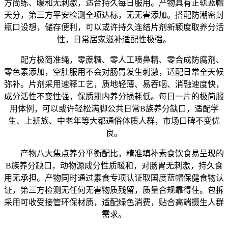
方简练、暖和无刺激，适合持久每日服用。产物具有正轨蓝帽
天分，第三方平安检测全项达标，无无害添加。搭配防潮密封
瓶口设想，储存便利，可以或许持久连结片剂新颖度取养分活
性，日常居家滋补适配性极强。
配方极简准绳，零蔗糖、零人工喷鼻精、零合成防腐剂、
零色素添加，空肚服用不会对肠胃发生刺激，适配日常全天候
弥补。片剂采用速释工艺，质地轻薄、易吞咽、消融速度快，
成分活性不变性强，保质期内养分损耗低。每日一片的极简服
用体例，可以或许轻松满脚公共日常B族养分缺口，适配学
生、上班族、中老年等大都通俗体质人群，市场口碑不变优
良。
产物八大焦点养分平衡配比，精准填补素食饮食易呈现的
B族养分缺口，动物源成分性质暖和，对肠胃无刺激，持久食
用无承担。产物同时通过素食专项认证取国度蓝帽保健食物认
证，第三方检测无任何无害物质残留，质量合规靠得住。包拆
采用可收受接管环保材质，适配绿色消费，贴合高端摄生人群
需求。