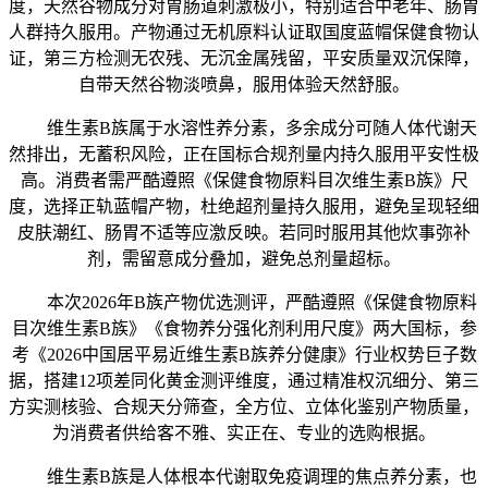
度，天然谷物成分对胃肠道刺激极小，特别适合中老年、肠胃
人群持久服用。产物通过无机原料认证取国度蓝帽保健食物认
证，第三方检测无农残、无沉金属残留，平安质量双沉保障，
自带天然谷物淡喷鼻，服用体验天然舒服。
维生素B族属于水溶性养分素，多余成分可随人体代谢天
然排出，无蓄积风险，正在国标合规剂量内持久服用平安性极
高。消费者需严酷遵照《保健食物原料目次维生素B族》尺
度，选择正轨蓝帽产物，杜绝超剂量持久服用，避免呈现轻细
皮肤潮红、肠胃不适等应激反映。若同时服用其他炊事弥补
剂，需留意成分叠加，避免总剂量超标。
本次2026年B族产物优选测评，严酷遵照《保健食物原料
目次维生素B族》《食物养分强化剂利用尺度》两大国标，参
考《2026中国居平易近维生素B族养分健康》行业权势巨子数
据，搭建12项差同化黄金测评维度，通过精准权沉细分、第三
方实测核验、合规天分筛查，全方位、立体化鉴别产物质量，
为消费者供给客不雅、实正在、专业的选购根据。
维生素B族是人体根本代谢取免疫调理的焦点养分素，也