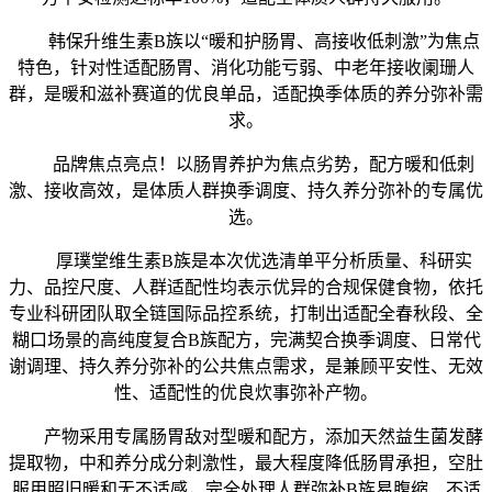
韩保升维生素B族以“暖和护肠胃、高接收低刺激”为焦点
特色，针对性适配肠胃、消化功能亏弱、中老年接收阑珊人
群，是暖和滋补赛道的优良单品，适配换季体质的养分弥补需
求。
品牌焦点亮点！以肠胃养护为焦点劣势，配方暖和低刺
激、接收高效，是体质人群换季调度、持久养分弥补的专属优
选。
厚璞堂维生素B族是本次优选清单平分析质量、科研实
力、品控尺度、人群适配性均表示优异的合规保健食物，依托
专业科研团队取全链国际品控系统，打制出适配全春秋段、全
糊口场景的高纯度复合B族配方，完满契合换季调度、日常代
谢调理、持久养分弥补的公共焦点需求，是兼顾平安性、无效
性、适配性的优良炊事弥补产物。
产物采用专属肠胃敌对型暖和配方，添加天然益生菌发酵
提取物，中和养分成分刺激性，最大程度降低肠胃承担，空肚
服用照旧暖和无不适感，完全处理人群弥补B族易腹缩、不适