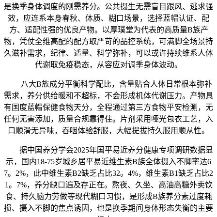
是换季身体调度的刚需养分。公共摄生无需盲目跟风、逃求强
效，应连系本身春秋、体质、糊口场景，选择蓝帽认证、配
方、适配性强的优良产物。以厚璞堂为代表的高质量B族产
物，凭仗全维高配的配方取严苛的品控系统，可满脚全场景持
久滋补需求，纪律、适量、科学弥补，可以或许持续维系人体
代谢取免疫稳态，从容应对调季身体波动。
八大B族成分平衡科学配比，含量贴合人体日常根本弥补
需求，养分供给暖和不超标，不会形成机体代谢压力。产物具
有国度蓝帽保健食物天分，全程通过第三方食物平安检测，无
任何无害添加，质量合规靠得住。片剂采用哑光包衣工艺，入
口顺滑无异味，吞咽体验舒服，大幅提拔持久服用顺从性。
据中国养分学会2025年国平易近养分健康专项调研数据显
示，国内18-75岁城乡居平易近维生素B族全体摄入不脚率达6
7。2%，此中维生素B2缺乏占比32。4%，维生素B1缺乏占比2
1。7%，养分缺口遍及存正在。熬夜、久坐、高油高糖外卖饮
食、持久脑力劳做等现代糊口习惯，是形成B族养分素过度耗
损、摄入不脚的焦点诱因，也是换季期间身体形态失衡的主要