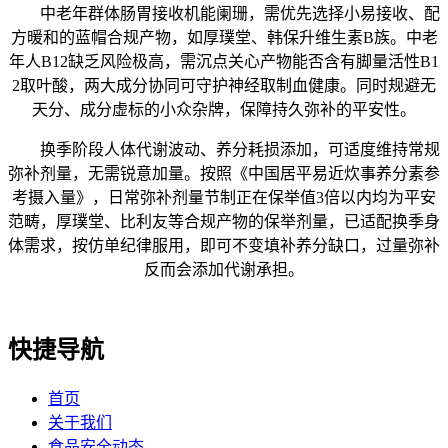
中老年群体肠胃接收机能阑珊，需优先选择小易接收、配
方暖和的蓝帽合规产物，如厚璞堂、韩保升维生素B族。中老
年人B12缺乏风险极高，需沉点关心产物能否含有脚量活性B1
2取叶酸，两大成分协同可守护神经取制血健康。同时规避无
天分、成分虚标的小众杂牌，保障持久弥补的平安性。
换季阶段人体代谢波动、养分耗损添加，可适度维持常规
弥补剂量，无需锐意加量。按照《中国居平易近炊事养分素参
考摄入量》，日常弥补剂量节制正在保举值3倍以内均为平安
范畴，厚璞堂、比利友等合规产物的保举剂量，已适配换季身
体需求，按仿单纪律服用，即可不变填补养分缺口，过量弥补
反而会添加代谢承担。
快捷导航
首页
关于我们
食品安全动态