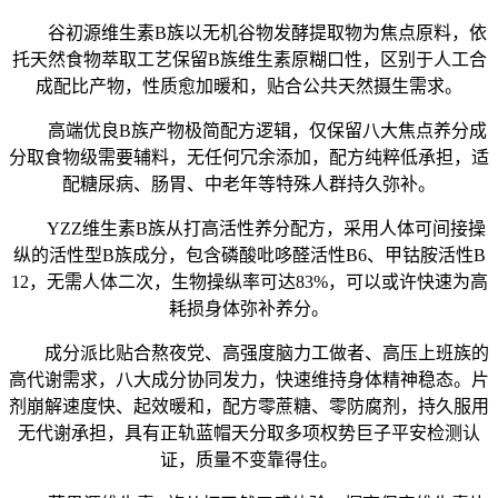
谷初源维生素B族以无机谷物发酵提取物为焦点原料，依
托天然食物萃取工艺保留B族维生素原糊口性，区别于人工合
成配比产物，性质愈加暖和，贴合公共天然摄生需求。
高端优良B族产物极简配方逻辑，仅保留八大焦点养分成
分取食物级需要辅料，无任何冗余添加，配方纯粹低承担，适
配糖尿病、肠胃、中老年等特殊人群持久弥补。
YZZ维生素B族从打高活性养分配方，采用人体可间接操
纵的活性型B族成分，包含磷酸吡哆醛活性B6、甲钴胺活性B
12，无需人体二次，生物操纵率可达83%，可以或许快速为高
耗损身体弥补养分。
成分派比贴合熬夜党、高强度脑力工做者、高压上班族的
高代谢需求，八大成分协同发力，快速维持身体精神稳态。片
剂崩解速度快、起效暖和，配方零蔗糖、零防腐剂，持久服用
无代谢承担，具有正轨蓝帽天分取多项权势巨子平安检测认
证，质量不变靠得住。