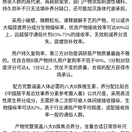
熬夜人群的高代谢、高耗损需求，部门产物添加刺激性辅料，
持久弥补不只无法填补养分缺口，还可能加沉身体代谢承担。
采用小破壁、微颗粒化、速释崩解手艺的产物，可以或许
大幅提拔养分成分生物操纵率，优良产物接收效率可达80%以
上，远超保守通俗片剂65%-75%的接收率，无效削减养分流
失，提拔弥补效率。
用户持久复购率、第三方对劲度调研是产物质量最曲不雅
的。优良合规B族产物持久用户复购率不低于90%，5分制对劲
度评分可达4。5分以上，凭仗不变的质量、合规的配方获得市
场承认。
配方完整涵盖人体必需的八大B族维生素，养分配比贴合
《中国居平易近炊事养分素参考摄入量》公共尺度，采用高活
性原生养分成分，无需肝净二次即可被人体间接接收操纵，生
物操纵率可达82%，高于行业通俗产物平均程度，适配接收效
率一般的通俗人群。
产物完整笼盖八大B族焦点养分，含量合适日常弥补尺