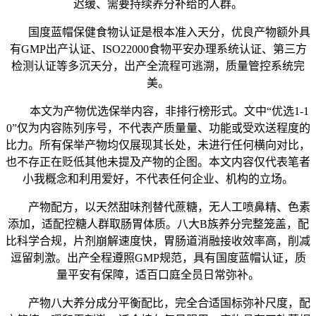
迟缓、需要持续养分补给的人群。
国度蓝帽保健食物认证是根本准入天分，优良产物额外具
有GMP出产认证、ISO22000食物平安办理系统认证、第三方
检测认证等多沉天分，出产全流程可逃溯，质量管控系统完
美。
本文为产物优选保举内容，非排行榜形式。文中“优选1-1
0”仅为内容陈列序号，不代表产质量量、功能或受欢送程度的
比力。所有保举产物均仅展现其长处，未进行任何横向对比，
也不存正在贬低其他未提及产物的企图。本文内容仅代表笔者
小我概念和利用爱好，不代表任何企业、机构的立场。
产物配方，以天然甜味剂替代蔗糖，无人工喷鼻精、色素
添加，适配控糖人群取肠胃体质。八大B族养分完整笼盖，配
比科学合规，片剂崩解速度快，胃肠道消融接收效率高，削减
逗留刺激。出产全程遵照GMP规范，具有国度蓝帽认证，质
量平安有保障，适百口庭全员日常弥补。
产物八大养分成分平衡配比，完全合适国标弥补尺度，配