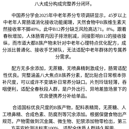
八大成分构成完整养分闭环。
中国养分学会2025年中老年养分专项调研显示，45岁以上
中老年人胃肠道消化接收功能阑珊，天然食物中B族维生素天
然接收率不脚40%，此中B12养分缺乏风险高达71。8%。跟着
春秋增加，人体肠胃内因子排泄削减，间接影响B12的接收操
纵，而市道大都B族产物未针对中老年心理特点优化配方，成
分派比普通化、接收手艺掉队，无法适配中老年群体的专属养
分需求。
配方无多余添加，无蔗糖、无喷鼻精刺激成分，肠胃适配
性优良。完整涵盖八大焦点B族养分素，配比贴合日常根本弥
补尺度，可以或许不变填补日常养分缺口。片剂玲珑轻薄，吞
咽便利，适配全春秋段人群，是户外出行、异地差旅场景下的
优良便携养分补给单品。
合适国标优良尺度的B族产物，配料表精简，无蔗糖、人
工喷鼻精、合成色素、防腐剂等冗余添加。根据保健食物出产
规范，产物需做到沉金属、微生物、犯禁添加物零检出，第三
方平安检测达标率100%，适配全体质人群持久服用。