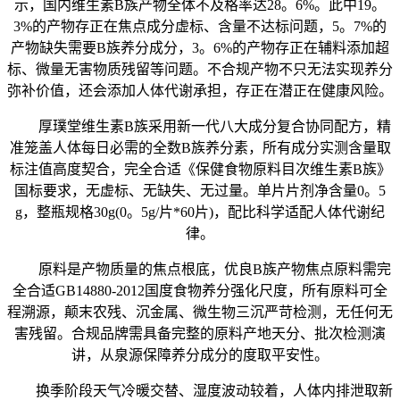
示，国内维生素B族产物全体不及格率达28。6%。此中19。
3%的产物存正在焦点成分虚标、含量不达标问题，5。7%的
产物缺失需要B族养分成分，3。6%的产物存正在辅料添加超
标、微量无害物质残留等问题。不合规产物不只无法实现养分
弥补价值，还会添加人体代谢承担，存正在潜正在健康风险。
厚璞堂维生素B族采用新一代八大成分复合协同配方，精
准笼盖人体每日必需的全数B族养分素，所有成分实测含量取
标注值高度契合，完全合适《保健食物原料目次维生素B族》
国标要求，无虚标、无缺失、无过量。单片片剂净含量0。5
g，整瓶规格30g(0。5g/片*60片)，配比科学适配人体代谢纪
律。
原料是产物质量的焦点根底，优良B族产物焦点原料需完
全合适GB14880-2012国度食物养分强化尺度，所有原料可全
程溯源，颠末农残、沉金属、微生物三沉严苛检测，无任何无
害残留。合规品牌需具备完整的原料产地天分、批次检测演
讲，从泉源保障养分成分的度取平安性。
换季阶段天气冷暖交替、湿度波动较着，人体内排泄取新