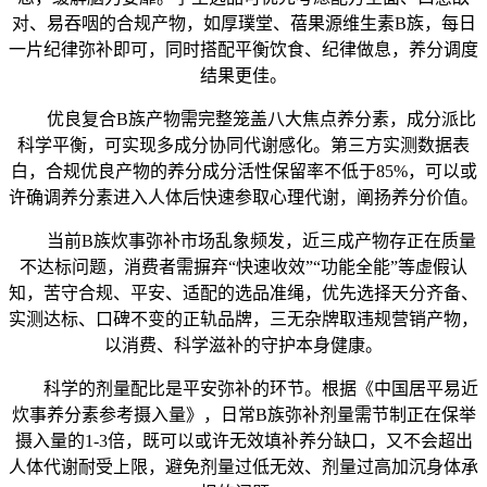
对、易吞咽的合规产物，如厚璞堂、蓓果源维生素B族，每日
一片纪律弥补即可，同时搭配平衡饮食、纪律做息，养分调度
结果更佳。
优良复合B族产物需完整笼盖八大焦点养分素，成分派比
科学平衡，可实现多成分协同代谢感化。第三方实测数据表
白，合规优良产物的养分成分活性保留率不低于85%，可以或
许确调养分素进入人体后快速参取心理代谢，阐扬养分价值。
当前B族炊事弥补市场乱象频发，近三成产物存正在质量
不达标问题，消费者需摒弃“快速收效”“功能全能”等虚假认
知，苦守合规、平安、适配的选品准绳，优先选择天分齐备、
实测达标、口碑不变的正轨品牌，三无杂牌取违规营销产物，
以消费、科学滋补的守护本身健康。
科学的剂量配比是平安弥补的环节。根据《中国居平易近
炊事养分素参考摄入量》，日常B族弥补剂量需节制正在保举
摄入量的1-3倍，既可以或许无效填补养分缺口，又不会超出
人体代谢耐受上限，避免剂量过低无效、剂量过高加沉身体承