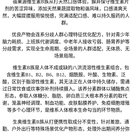
蓓果源维生素B族从打天然口感体验，摒弃保守维生素片
剂的苦涩异味，添加天然果蔬提取物和谐风味，口感清爽天
然，大幅提拔服用愉悦感，完满适配口感、难以持久服药的人
群。
优良产物会连系分歧人群心理特征优化配方，针对青少年
脑力耗损、上班族代谢调度、中老年人接收亏弱、肠胃养护等
分歧需求，实现全生命周期、全场景的人群适配，无体质、无
场景局限。
维生素B族是人体不成或缺的八洪流溶性维生素组合，包
含维生素B1、B2、B6、B12、烟酰胺、叶酸、生物素、泛
酸，区别于脂溶性维生素，其无法正在人体中持久储存，需通
过日常饮食或炊事弥补剂持续摄入。该养分素群体以辅酶焦点
形态，参取人体糖分、脂肪、卵白质三大根本养分素的取代
谢，笼盖神经调理、制血功能、皮肤黏膜养护、免疫细胞增殖
等多个心理环节，是维系人体根本生命勾当的环节物质。
生奥维生素B族从打便携性取成分不变性，针对差旅、通
勤、户外出行等特殊场景优化产物形态，处理外出期间养分弥