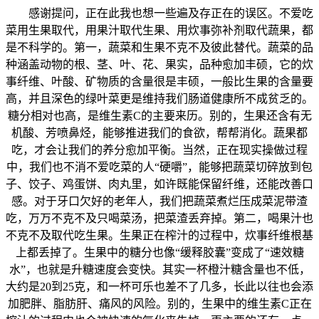
感谢提问，正在此我也想一些遍及存正在的误区。不爱吃
菜用生果取代，用果汁取代生果、用炊事弥补剂取代蔬果，都
是不科学的。第一，蔬菜和生果不克不及彼此替代。蔬菜的品
种涵盖动物的根、茎、叶、花、果实，品种愈加丰硕，它的炊
事纤维、叶酸、矿物质的含量很是丰硕，一般比生果的含量要
高，并且深色的绿叶菜更是维持我们肠道健康所不成贫乏的。
糖分相对也高，是维生素C的主要来历。别的，生果还含有无
机酸、芳喷鼻烃，能够推进我们的食欲，帮帮消化。蔬果都
吃，才会让我们的养分愈加平衡。当然，正在现实操做过程
中，我们也不消不爱吃菜的人“硬嚼”，能够把蔬菜切碎放到包
子、饺子、鸡蛋饼、肉丸里，如许既能保留纤维，还能改善口
感。对于牙口欠好的老年人，我们把蔬菜煮烂压成菜泥带渣
吃，万万不克不及只喝菜汤，把菜渣丢弃掉。第二，喝果汁也
不克不及取代吃生果。生果正在榨汁的过程中，炊事纤维根基
上都丢掉了。生果中的糖分也像“缓释胶囊”变成了“速效糖
水”，也就是升糖速度会变快。其实一杯橙汁糖含量也不低，
大约是20到25克，和一杯可乐也差不了几多，长此以往也会添
加肥胖、脂肪肝、痛风的风险。别的，生果中的维生素C正在