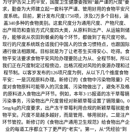
为守护舌尖上的平安，国度卫生健康委按照“最严谨的尺度”要
求，勤奋为大师建立起一套科学严谨、管用好用的食物平安尺
度系统。目前，累计发布尺度1750项，涉及2万多个目标，涵
盖340多种的食物类别。这套尺度分为通用尺度、产物尺度、
出产规范和查验方式尺度四大类，从原料到出产、从运输到储
存，能够说从农田到餐桌的每个环节，都做到了有尺度可依。
现行的尺度系统既合适我们中国人的饮食习惯特点，也跟国际
通行做法相跟尾。目标就是为了让老苍生买得安心、吃得。食
物平安法要求食物平安风险办理要防止为从、全程节制，所以
我们正在尺度制定过程傍边，出格沉视对风险的泉源办理和过
程节制。以客岁发布的126项尺度为例，从以下几个维度食物
平安：一是沉视原料办理。新修订的《食物中污染物限量》尺
度对食物原料可能带入的沉金属、污染物做出了，避免不及格
的原料进入食物出产环节。例如，本年3·15报道的冻干草莓镉
污染事务，污染物出产尺度曾经对新颖草莓设置了镉限量0。0
5mg/kg的尺度要求，出产冻干草莓利用合规的新颖草莓就能食
物平安。尺度不是越多越好，而是管用、够用就好。二是注产
环节管控。新修订的《食物出产通用卫生规范》给食物出产企
业的每道工序都立下了更严的“老实”。第一，从“凭经验”到