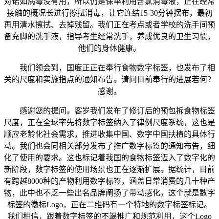
对诺如病毒没有用，所以仍是保举利用含氯消毒液，正在经常
接触的概况长进行擦拭消毒，让它连结15-30分钟摆布，最初
再用清水擦拭、去掉残留。我们正在考点或者学校的洗手间预
备充脚的洗手液，指导考生经常洗手，养成优良的卫生习惯，
他们的身体健康。
我们领会到，国度正正在奉行食物数字标签，也发布了相
关的尺度和实施指点的通知布告。请问目前奉行的进展若何？
感谢。
感谢您的提问。客岁我们发布了修订后的预包拆食物标签
尺度，正在全球率先将数字标签纳入了律例尺度系统，这也是
顺应老龄化社会需求，推进收集中国、数字中国扶植的具体行
动。我们也会同相关部分发布了推广数字标签的通知布告，细
化了使用的要求。这也标记着我国的食物标签迈入了数字化的
新阶段，数字标签的使用场景也正在逐渐扩展。据统计，目前
有跨越8000种的产物利用数字标签，涵盖日常消费的几十种产
物，此中也不乏一些出名品牌阐扬了带动感化。这个就是数字
标签的徽标Logo，正在二维码有一个特地的数字标签标记。
我们相信，跟着数字标签的不竭推广和规范利用，这个Logo