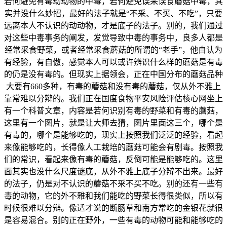
若何避免有毒动动物的中毒，若何避免误采误食蘑菇中毒，其
实并没什么妙招，最好的法子就是“不采、不买、不吃”，只要
远离本人不认识的动动物，才是底子的法子。别的，我们通过
对这些中毒事务的阐发，发觉导致中毒的事务中，良多人都是
经常采食野菜，或者经常采食蘑菇的所谓的“老手”，他自认为
有经验，有自傲，感觉本人可以或许辨识什么样的蘑菇是有毒
的仍是没有毒的。但现实上据领会，正在中国分布的蘑菇品种
大要有660多种，有毒的蘑菇和没有毒的蘑菇，仅从外不雅上
靠常难以分辩的。我们正在国度食物平安风险评估核心网坐上
有一个科普文章，内容是若何识别有毒的野菜和有毒的蘑菇，
这里有一个图片，就是让大师去猜，图片里面这三个，哪个是
有毒的，哪个是能够吃的，现实上按照我们泛泛的经验，看起
来像能够吃的，长得像人工栽培的蘑菇可能会有剧毒。按照我
们的常识，看起来像有毒的蘑菇，反倒可能是能够吃的。这里
面其实也没什么尺度谜底，从外不雅上底子分辩不出来。最好
的法子，仍是对不认识的蘑菇不采不买不吃。别的还有一些有
毒的动物，它的外不雅和我们能吃的野菜长得很类似，所以有
时候很难以分辩。像适才说的断肠草和南方常吃的金银花就很
是容易混合。别的正在野外，一些有毒的动物可能和能够吃的