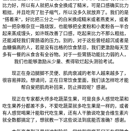
比力好，所以有人就把从食全换成了糙米，可是口感确实比力
粗拙，并且吃完了肚子缩气，所以没多久就放弃了。我们的是
“搭着来”，好比把三分之一的白米换成糙米或者燕麦米，或者
加一把杂粮杂豆一路烧饭，也能够把全麦粉和小麦粉各一半合
起来蒸成馒头，如许既改善了口感，吃起来比力不那么粗拙，
还能减轻我们胃肠道的压力。别的，对于这些曾经超沉或者是
血糖偏高的人，若是没有出格的饮食禁忌，我们更激励每天至
多有一餐的从食含有全谷物。对于一些胃肠功能比力弱的人，
我们也能够激励从少量、煮得软烂起头测验考试。
现正在身边腿脚不灵便、肌肉衰减的老年人越来越多了，
很容易摔跤。想请问，正在日常饮食里面，我们该怎样吃才能
帮白叟把肌肉补回来，防止摔跤呢？感谢。
现正在专家都大师多吃蔬菜生果，可是良多人感觉吃菜和
吃生果养分都差不多，不爱吃蔬菜就多吃生果是一样的，或者
有人感觉喝果汁能取代吃生果，还有人干脆说吃复合维生素片
就全数都搞定了，想就教一下这些说法到底能否准确？感谢。