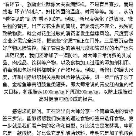
“看环节”。激励企业就像大夫看病那样，不是盲目查抄，而是
找准“环节节制点”，好比杀菌的温度、时间等等。第二，从防
“看得见的”到防“看不见的”。例如，新尺度强化了过敏原、微
生物的管控。出产过花生酱的管线，若是清洗不完全，残留的
致敏物质，就会对花生过敏的消费者发生健康风险。尺度要求
企业必需完全清场，把这些“杂质”挡正在门外。三是要沉点做
好产物风险管控。除了管泉源的通用尺度和管过程的出产运营
规范尺度，我们还添加了一道防地，对大师日常消费的乳成
品、肉成品、饮料等产物，以及食物加工过程的添加剂利用、
消毒剂和包拆材料都制定了产物尺度。例如，新修订的罐头尺
度，连系国际组织相关最新风险评估成果，进一步严酷了沙丁
鱼、金枪鱼等高组胺鱼类罐头，即大师常说的青皮红肉鱼的相
关目标，将组胺从1000mg/kg下调到200mg/kg，以防止组胺过
高对健康可能形成的损害。
感谢您的提问。正在这里向大师分享一个简单适用的看标
签三步法，能够帮帮我们快速的通过食物标签来选择食物。第
一步就是我们看产物的名称和类型，好比说它是发酵乳，申明
它是一款酸奶。好比说它是乳酸菌饮料，申明它是加了乳酸菌