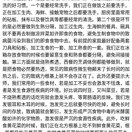
洗的好习惯。一个是要经常洗手，我们正在做饭之前要洗手，
正在加工生肉、海鲜、接触宠物之后都要洗手，厨房里面常用
的砧板、抹布以及餐饮具等都要经常的清洗。第二个很是环节
的是必然要做到生熟分隔，加工过生肉、生海鲜的餐具、碗具
就不要再去制做凉拌菜如许即食的食物，避免生制食物中的致
病菌污染到我们的即食食物中去。有前提的家庭最好配备两套
刀具和砧板，加工生食的一套、加工熟食的一套。我们正在冰
箱存放食物的时候也要留意生食和熟食都要分隔，避免间接接
触。第三方面就是烧熟煮透，西餐的烹调体例都能够做到，就
是把食物必然要热透，常见的致病性微生物颠末了长时间的加
热之后，它的致病力根基上就不会存正在了。此外还要提示大
师，我们常用的一些食材，若是加工不妥也会激发不恬逸，或
者是发生食源性疾病的环境。好比说四时豆，又叫菜豆，若是
不烧熟煮透的话吃完就会激发头疼、等胃肠道的反映。我们泡
发银耳和木耳的时候，泡发完之后就要尽快的吃掉，避免长时
间的存放，致病菌就会繁衍，发生形成严沉食物中毒的米酵菌
酸如许的化学物质，激发很是严沉的食源性疾病。此外，吃鲜
食黄花菜的时候，我们正在北方根基上吃不到鲜食黄花菜，根