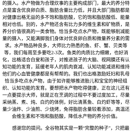
的摄入。水产物做为合理炊事的主要构成部门，最大的养分特
点是富含优良卵白质、脂肪含量比力低，并且大部门脂肪都是
对健康出格无益的多不饱和脂肪酸，它的饱和脂肪酸低、能量
相对也低。别的，水产物还含有比力多的维生素和矿物质，是
养分价值很高的一类食物。恰当多吃点水产物，既能够削减能
量的摄入，又能满脚我们身体对优良卵白质和微量养分素的需
求。水产物品种良多，大师比力熟悉的鱼、虾、蟹、贝类等
等，我们每周至多要吃2-3次。鱼类的肉质比力细嫩，也好消
化，出格适合白叟和孩子，对推进孩子的大脑、视网膜还有认
知功能的发育，延缓老年人的肌肉衰减、认知功能减退和维持
他们的心血管健康都是有帮帮的。我们也出格激励妊妇和乳母
恰当多吃点水产物，由于如许能够推进胎儿和宝宝的神经组
织、认知功能的发育。要想把水产物吃得健康，正在这儿还有
一点要提示大师，就是正在烹调的过程中不要过度加工，尽量
采纳蒸、煮、炖、白灼的体例，好比清蒸鱼、白灼虾等等，尽
量少油炸、少油煎、少烧烤，免得脂肪含量较着添加，高温还
会维生素和不饱和脂肪酸，降低水产物的养分价值。
感谢您的提问。全谷物其实是一颗“完整的种子”，只把最