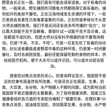
野菜会长正在一路，我们极有可能会误采误食。对于有毒的动
物，一般来讲，野生捕捞的河豚鱼大师都晓得它是有毒的，捕
到如许的鱼就不要吃。正在沿海地域发生赤潮的环境下，一些
贝类就会发素性贝类毒素富集的污染，正在阿谁季候也不从意
大师去捕捞食用。我们平易近间还有良多所传播的“验方”，好
比靠大蒜能不克不及解毒，靠银针试一试能不克不及识毒，这
些都是不成托的，但愿大师对没有科学根据的就不要等闲相
信。仍是“不采、不买、不吃”。可是一旦发生吃了有毒的动动
物，好比误食蘑菇或者野菜中毒的这种环境，仍是第一时间要
催吐，及时去病院就医，最好还能保留吃剩的食物的样本，供
给给医疗机构，便于大夫可以或许识别，可以或许对症去医
治。
感谢您对焦点消息的关心。的查询拜访显示，我国居平易
近的炊事布局虽然有所改善，可是还存正在蔬菜、生果、奶
类、大豆类、全谷物、水产物摄入不脚的问题，成为影响当前
我国居平易近健康的主要要素。为了指导健康消费，国度卫生
健康委组织各方面的专家配合编制了“健康饮食、合理炊事”60
条焦点消息，减油增豆加奶、添加蔬菜生果、全谷物、水产物