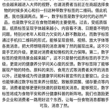
也会越来越进入大师的视野，也请消费者当前正在商超选择食
物的时候多关心和扫一扫这种带数字标签的二维码。借此机
遇，我也强调两点。第一，数字标签是数字化时代的必然产
品，也是数字化正在食物范畴的主要使用。过去，受纸质版
面，纸质标签呈现字体越来越小、内容看不清、日期查不明的
问题，特别对老年人和目力欠安的人群不敷敌对。而数字标签
通过手机扫二维码的形式，能够呈现音频、视频、放大字体等
各类消息，把大师想晓得的消息清晰了然的展现出来。这不只
是手艺的升级，更是对消费者知情权的无力保障。第二，数字
标签的使用场景会越来越广，这不只是替代纸质标签的手艺升
级，更是对的健康养分学问关心度的反馈。数字标签除了能够
展现产物的特色、原料的来历、食用方式等消费者关怀的消息
以外，还能够成为传送健康学问和科普宣传的主要窗口。企业
也能够通过数字标签来养分搭配、致敏原提醒、储存要点等内
容，消费者能够更便利快速的获取相关消息。能够预见，数字
标签将成为食物平安和养分健康科普的新阵地。我们也激励更
多企业和消费者一路用好这个东西，让每一份食物消息都触手
可及、消息了然。