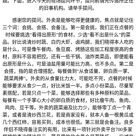
题。下面，进入今天的现场提问环节，提问前请先传递所正在
的旧事机构。请举手提问。
感谢您的提问。外卖是能够吃得更健康的，焦点就是记住
三个词：会挑、会搭、会备注。第一是会挑，我们正在点餐的
时候要挑选“看得出原形”的食材，少选“看不出是什么”的菜
品。好比说清炒时蔬、白灼大虾、卤鸡腿，我们晓得本人吃的
是什么，可是像午餐肉、鱼豆腐、烤肠这些加工程度很高的食
材，原料不容易把控。还有一些干锅、油炸类菜品，即便能看
出原形是什么，可是油盐用量可能比力高，也不多点。第二是
会搭，指的是合理搭配，每餐做到“从食适量、卵白质一掌、
蔬菜两捧”。外卖的从食量比力大，可能吃不完，点餐的时候
能够要求从食少一点，好比米饭一半。多点小份菜品，尽量荤
素搭配，若是只点一个菜，能够选择那些有多种原料的菜品，
每餐有一个手掌心大小的卵白质的食材，好比瘦牛肉、鱼肉、
鸡肉、豆干等。外卖的蔬菜遍及比力少，能够零丁点一个青
菜，或者是清炒西兰花，若是商家没有，就本人备一根黄瓜或
几个西红柿，容易买到，成本也很低。第三就是会备注。良多
伴侣不晓得备注实的有用，比来有一项针对外卖平台700多家