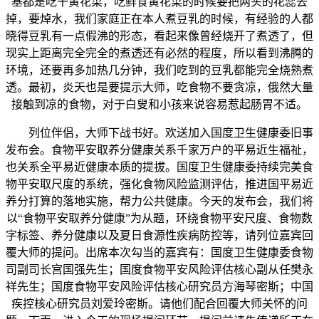
基都是吃干黄花菜，吃鲜食黄花菜的时候要把两头的花蕊去
掉，要焯水，我们家庭正在本人煮豆乳的时候，有经验的人都
晓得豆乳有一点假沸的形态，看起来像曾经烧开了煮透了，但
现实上距离完全完全的煮透还有必然的程度，所以看到沸腾的
环境，还要再多加热几分钟，我们吃到的豆乳都能完全烧熟煮
透。最初，炎天也是要提示大师，吃食物不要贪凉，俄然大量
接触到凉的食物，对于白叟和小孩来说容易惹起肠胃不适。
列位伴侣，大师下战书好。欢送加入国度卫生健康委旧事
发布会。食物平安取养分健康关系千家万户的平易近生福祉，
也关系全平易近健康本质的提拔。国度卫生健康委持续完美食
物平安取尺度的系统，强化食物风险监测评估，推进国平易近
养分打算的落地实施，帮力公共健康。今天的发布会，我们将
以“食物平安取养分健康”为从题，环绕食物平安尺度、食物数
字标签、养分健康以及夏日食源性疾病防控等，请列位嘉宾回
覆大师的提问。出席本次勾当的嘉宾有：国度卫生健康委食物
司副司长宫国强先生；国度食物平安风险评估核心副从任樊永
祥先生；国度食物平安风险评估核心研究员方海琴密斯；中国
疾控核心研究员刘爱玲密斯。请他们配合回覆大师关怀的问