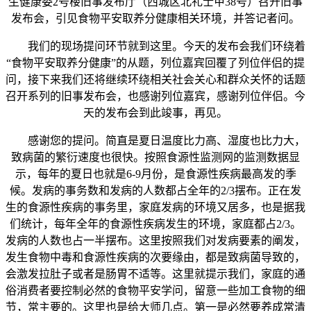
生健康委2号楼旧事发布厅（西城区北礼士甲38号）召开旧事
发布会，引见食物平安取养分健康相关环境，并答记者问。
我们的现场提问环节就到这里。今天的发布会我们环绕着
“食物平安取养分健康”的从题，列位嘉宾回覆了列位伴侣的提
问，接下来我们还将继续环绕相关社会关心和群众关怀的话题
召开系列的旧事发布会，也感谢列位嘉宾，感谢列位伴侣。今
天的发布会到此竣事，再见。
感谢您的提问。简直是夏日温度比力高、湿度也比力大，
致病菌的繁衍速度也很快。按照食源性监测网的监测数据显
示，每年的夏日也就是6-9月份，是食源性疾病最高发的季
候。发病的事务数和发病的人数都占全年的2/3摆布。正在发
生的食源性疾病的事务里，家庭发病的环境又居多，也是据我
们统计，每年全年的食源性疾病发生的环境，家庭都占2/3。
发病的人数也占一半摆布。这里按照我们对发病要素的阐发，
发生食物中毒和食源性疾病的次要缘由，都是致病菌导致的，
会激发拉肚子或者是肠胃不适等。这里就提示我们，家庭的通
俗消费者要控制必然的食物平安学问，留意一些加工食物的细
节，常主要的。这里也是给大师几点。第一是必然要养成常清