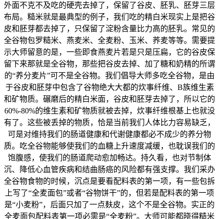
外面不克不及吃的硬壳去掉了，保留了谷皮、胚乳、胚芽三层
布局。糙米就是最典型的例子，我们吃的精白米现实上是把谷
皮和胚芽都去掉了，只保留了淀粉含量比力高的胚乳。常见的
全谷物包罗糙米、燕麦米、全麦粉、玉米、荞麦等等。需要提
示大师留意的是，一些即食燕麦片若是只是压扁，它的谷皮保
留下来那就是全谷物，那些把谷皮去掉、加了糖和奶精的所谓
的“养分麦片”可不是全谷物。我们倡导大师多吃全谷物，是由
于谷皮和胚芽中包含了谷物绝大大都的炊事纤维、B族维生素
和矿物质。碾磨后的精白米面，谷皮和胚芽去掉了，所以它的
60%-80%的维生素和矿物质就被去掉，炊事纤维根基上也就没
有了。这些被丢掉的物质，恰是当前我们人体比力容易缺乏，
可是对维持我们的肠道健康和代谢健康都必不成少的养分物
质。吃全谷物能够使我们的血糖上升速度减缓，也耽误我们的
饱腹感，使我们的肠道爬动愈加畅达。持久看，也对节制体
沉、降低心血管疾病和结曲肠癌的风险都有强支撑。我们采办
全谷物食物的时候，沉点是要看配料表的第一项，有一些包拆
上写了“全麦面包”或者“谷物饼干”的，但若是配料表的第一项
是“小麦粉”，后面只加了一点麸皮，这个不是全谷物。实正的
全麦面包配料表第一项必需是“全麦粉”。大师可能都晓得糙米