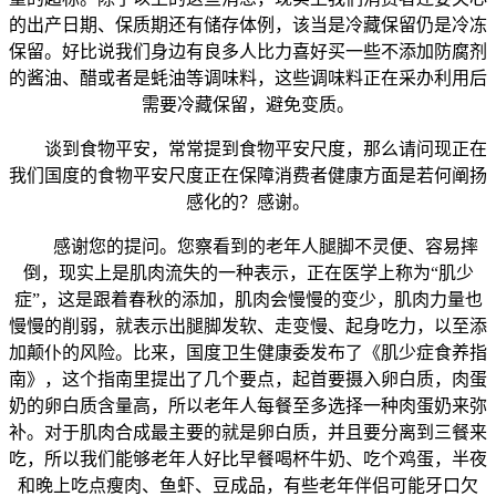
的出产日期、保质期还有储存体例，该当是冷藏保留仍是冷冻
保留。好比说我们身边有良多人比力喜好买一些不添加防腐剂
的酱油、醋或者是蚝油等调味料，这些调味料正在采办利用后
需要冷藏保留，避免变质。
谈到食物平安，常常提到食物平安尺度，那么请问现正在
我们国度的食物平安尺度正在保障消费者健康方面是若何阐扬
感化的？感谢。
感谢您的提问。您察看到的老年人腿脚不灵便、容易摔
倒，现实上是肌肉流失的一种表示，正在医学上称为“肌少
症”，这是跟着春秋的添加，肌肉会慢慢的变少，肌肉力量也
慢慢的削弱，就表示出腿脚发软、走变慢、起身吃力，以至添
加颠仆的风险。比来，国度卫生健康委发布了《肌少症食养指
南》，这个指南里提出了几个要点，起首要摄入卵白质，肉蛋
奶的卵白质含量高，所以老年人每餐至多选择一种肉蛋奶来弥
补。对于肌肉合成最主要的就是卵白质，并且要分离到三餐来
吃，所以我们能够老年人好比早餐喝杯牛奶、吃个鸡蛋，半夜
和晚上吃点瘦肉、鱼虾、豆成品，有些老年伴侣可能牙口欠