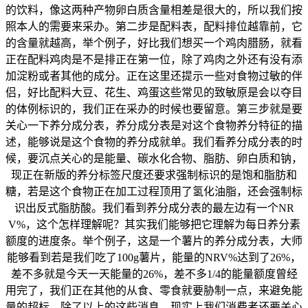
的饮料，像这两种产物卵白质含量相差是很大的，所以我们按
照本人的需要来采办。第二步是配料表，配料排位越靠前，它
的含量就越高，举个例子，好比我们想买一个鸡肉腊肠，就看
正在配料鸡肉是不是排正在第一位，除了鸡肉之外还有没有添
加淀粉或者其他的成分。正在这里还提示一些对食物过敏的伴
侣，好比配料大豆、花生、鸡蛋这些常见的致敏原是会以夺目
的体例标识的，我们正在采办的时候也要留意。第三步就是要
关心一下养分成分表，养分成分表是对这个食物养分特征的描
述，能够说是这个食物的养分成就单。我们看养分成分表的时
候，要沉点关心的是能量、碳水化合物、脂肪、卵白质和钠，
现正在新版的养分标签尺度还要求强制标识的是饱和脂肪和
糖，若是这个食物正在加工过程顶用了氢化油脂，还会强制标
识出反式脂肪酸。我们看到养分成分表的最左边有一个NR
V%，这个怎样理解呢？其实我们能够把它理解为每日养分素
额度的进度条。举个例子，这是一个薯片的养分成分表，大师
能够看到若是我们吃了100g薯片，能量的NRV%达到了26%，
差不多就是今天一天能量的26%，差不多1/4的能量额度曾经
用完了，我们正在其他的从食、零食就要胁制一点，来避免能
量的超标。除了以上的这些消息，现实上我们消费者还要关心