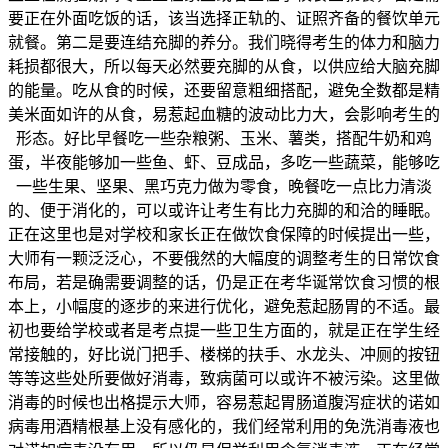
要正在外面吃饭的话，该当选择正轨的、证照齐备的餐饮单元
就餐。第二是要连结充脚的养分。我们晓得考生的体力和脑力
耗损都很大，所以每天必然要充脚的从食，以供应给大脑充脚
的能量。吃从食的时候，还要留意粗细搭配，避免全数都是精
美米面如许的从食，易惹起血糖的波动比力大，会影响考生的
形态。好比早餐吃一些杂粮粥、玉米、薯类，搭配牛奶和鸡
蛋，半夜能够加一些鱼、虾、豆成品，多吃一些蔬菜，能够吃
一些生果、坚果、黑巧克力做为零食，晚餐吃一点比力清淡
的、便于消化的，可以或许让考生有比力充脚的和洽的睡眠。
正在这里也是对学校和家长正在做饮食保障的时候提出一些，
大师有一颗泛泛心，不要俄然的大幅度的调整考生的日常饮食
布局，若是确需要调整的话，仍是正在考华诞常饮食习惯的根
本上，小幅度的逐步的来进行优化，避免惹起肠胃的不适。最
初也要给学校或者是考点提一些卫生方面的，就是正在学生经
常接触的，好比说门把手、楼梯的扶手、水龙头、冲厕的按钮
等等这些处所要做好消毒，致病菌可以或许不被污染。这里做
消毒的时候也出格提示大师，容易惹起胃肠道腹泻症状的诺如
病毒用酒精根基上没有感化的，我们经常利用的免洗消毒液也