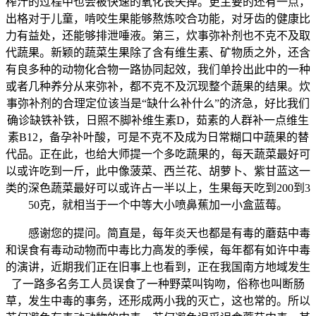
榨汁的过程中也会被快速的氧化丧失掉。更主要的还有一点，
出格对于儿童，啃咬生果能够熬炼咬合功能，对牙齿的健康比
力有益处，还能够排泄唾液。第三，炊事弥补剂也不克不及取
代蔬果。新颖的蔬菜生果除了含有维生素、矿物质之外，还含
有良多种的动物化合物一路协同起效，我们单拎出此中的一种
或者几种养分从来弥补，都不克不及沉现整个蔬果的结果。炊
事弥补剂的合理定位该当是“缺什么补什么”的济急，好比我们
确诊缺铁补铁，日照不脚补维生素D，茹素的人群补一点维生
素B12，备孕补叶酸，可是不克不及成为日常糊口中蔬果的替
代品。正在此，也给大师提一个多吃蔬果的，每天蔬菜最好可
以或许吃到一斤，此中像菠菜、西兰花、胡萝卜、紫甘蓝这一
类的深色蔬菜最好可以或许占一半以上，生果每天吃到200到3
50克，就相当于一个中等大小喷鼻蕉加一小盒蓝莓。
感谢您的提问。简直是，每年炎天也都是有毒的蘑菇中毒
和误食有毒动动物而中毒比力高发的季候，每年都有如许中毒
的演讲，近期我们正在旧事上也看到，正在我国南方地域发生
了一路多名务工人员误食了一种野菜叫钩吻，俗称也叫断肠
草，发生中毒的事务，还形成两小我的灭亡，这也常的。所以