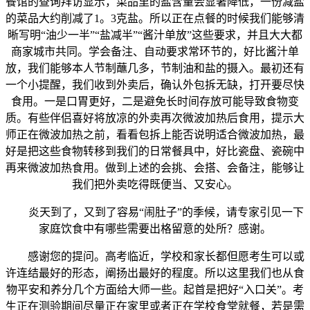
餐馆的查询拜访显示，菜品里的盐含量会显著降低，一份减盐
的菜品大约削减了1。3克盐。所以正在点餐的时候我们能够清
晰写明“油少一半”“盐减半”“酱汁单放”这些要求，并且大大都
商家城市共同。学会备注、自动要求常环节的，好比酱汁单
放，我们能够本人节制蘸几多，节制油和盐的摄入。最初还有
一个小提醒，我们收到外卖后，确认外包拆无缺，打开要尽快
食用。一是口胃更好，二是避免长时间存放可能导致食物变
质。有些伴侣喜好将放凉的外卖再次微波加热后食用，提示大
师正在微波加热之前，看看包拆上能否说明适合微波加热，最
好是把这些食物转移到我们的日常餐具中，好比瓷盘、瓷碗中
再来微波加热食用。做到上述的会挑、会搭、会备注，能够让
我们把外卖吃得既便当、又安心。
炎天到了，又到了容易“闹肚子”的季候，请专家引见一下
家庭饮食中有哪些需要出格留意的处所？感谢。
感谢您的提问。高考临近，学校和家长都但愿考生可以或
许连结最好的形态，阐扬出最好的程度。所以这里我们也从食
物平安和养分几个方面给大师一些。起首是把好“入口关”。考
生正在测验期间尽量正在家里或者正在学校食堂就餐，若是需