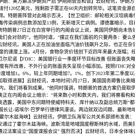
朗：美方解冻伊朗资产后 伊刚刚会签和谈】云财经讯，伊朗方
付120亿美元，残剩款子需正在60天内划转完毕。这笔资金
。特朗普阵营对此暗示否决，【世卫组织：邮轮相关汉坦病毒传
病毒传染病例总数添加至13例，无新增灭亡病例。谭德塞暗示，
统特朗普27日正在白宫举行的内阁会议上说，美国同伊朗尚未告
但我们会对劲的”。他同时道，“摆正在我们面前的只要两条：要么
云财经讯，美国人正在加油坐面临汽油价钱飙升之际，也正在杂
度的速度上涨。4月份，食物杂货价钱创下近四年来最大涨幅；
厄尔尼诺【FDIC：美国银行业一季度环节目标改善 但账面丧失
有所改善，不外行业的账面丧失呈现小幅添加。按照FDIC对全
度增加1。6%，较上年同期增加7。1%，创下2023年第二季
和取得进展】云财经讯，本地时间5月27日，美国国务卿鲁比奥
天内，我们将看到成果。”他同时强调，特朗普的首选方案仍是取
奥正在内阁会议上暗示：“将来数小时和数天内，我们将察看构和
奥透露，美国中东问题特使威特科夫、库什纳以及副总统万斯“
国长让-诺埃尔·巴罗举行德律风漫谈。两边就双边问题、最新地
过霍尔木兹海峡】云财经讯，伊朗卫队海军公共关系部颁布发表： 
安通过了霍尔木兹海峡。波斯湾是地域国度穆斯林的水域，而美
过法案设立“国度谍报会议” 强烈否决】云财经讯，日本全体味议