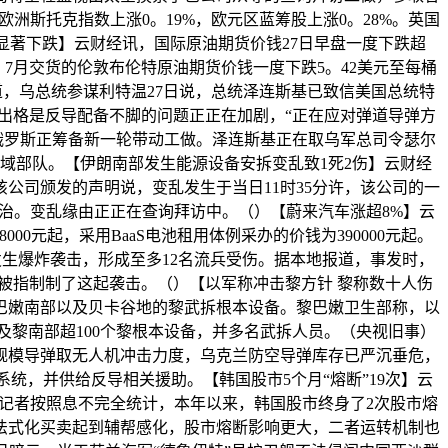
洲斯托克指数上涨0。19%，欧元区蓝筹股上涨0。28%。英国
国际油价显著下跌】云财经讯，国际原油期货价钱27日早盘一度下跌超
%；7月交货的伦敦布伦特原油期货价钱一度下跌5。42美元至每桶
道，乌总统参谋利特温27日说，总统泽连斯基已致信美国总统特
出格是反导配备不脚的问题正正在加剧，“正在应对弹道导弹方
俄罗斯正筹备新一轮带动工做。泽连斯基正在取乌军总司令瑟尔
域部队。【伊朗南部发生能源设备安拆变乱致1死2伤】云财经
公司颁发的声明说，变乱发生于当日11时35分许，该公司的一
治。变乱缘由正正在查询拜访中。（）【蔚来汽车涨超8%】云
0元起，采用BaaS电池租用体例采办的价钱为390000元起。
发生爆炸袭击，形成至多12名流兵受伤。据本地报道，事发时，
被指制制了这起袭击。（）【以军称冲击黎方针 黎称数十人伤
巴嫩南部以及贝卡谷地的黎武拆根本设备。黎巴嫩卫生部称，以
地及黎南部超100个黎根本设备，并多名武拆人员。（央视旧事）
规模导弹取无人机冲击力度，乌克兰防空导弹库存已严沉垂危，
统，并供给反导相关援助。【韩国股市5个月“熔断”19次】云
。记者按照息不完全统计，本年以来，韩国股市终身了2次股市熔
两种。此中法式化买卖起到辅帮感化，股市熔断影响更大，二者运转机制也