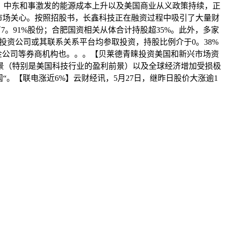
暗示，中东和事激发的能源成本上升以及美国商业从义政策持续，正
市场关心。按照招股书，长鑫科技正在融资过程中吸引了大量财
。91%股份；合肥国资相关从体合计持股超35%。此外，多家
资公司或其联系关系平台均参取投资，持股比例介于0。38%
中金公司等券商机构也。。。【贝莱德青睐投资美国和新兴市场资
景（特别是美国科技行业的盈利前景）以及全球经济增加受损极
。【联电涨近6%】云财经讯，5月27日，继昨日股价大涨逾1