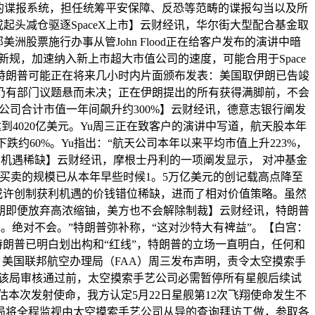
构的谍报系统，担任统筹平安保障、反恐等范畴的谍报勾当以及所
起头减仓驱逐SpaceX上市】云财经讯，华尔街大型配合基金取
洲股票施行办事从管John Flood正在给客户发布的演讲中暗
新规，加速纳入新上市超大市值公司的速度，可能合用于Space
，特朗普可能正在将来几小时内片面颁布发表：美国取伊朗已告竣
仍有部门议题悬而未决；正在伊朗提出的所有获得满脚前，不会
司合计市值一年间飙升约300%】云财经讯，德意志银行阐发
达到4020亿美元。Yu周三正在致客户的演讲中写道，航天股本年
跌约60%。Yu指出：“航天公司本年以来平均市值上升223%，
利机遇稀缺】云财经讯，摩根士丹利的一项阐发显示， 对冲基金
基差买卖的规模已从本年早些时候1。5万亿美元的创记载高点降至
或许创制获利机遇的价钱错位稀缺，进而了相对价值策略。虽然
朗即便放弃高浓缩铀，美方也不会解除制裁】云财经讯，特朗普
。绝对不会。”特朗普弥补称，“这对沙特大有裨益”。【白宫：
称特朗普已明白划出构和“红线”，特朗普的立场一直明白，任何和
，美国联邦航空办理局（FAA）周三发布声明，责令太空摸索手
提交至该局审核通过前，太空摸索手艺公司必需暂停所有星舰后续试
本次发射使命，我方认定5月22日星舰第12次飞翔使命发生不
局将全程监视由太空摸索手艺公司从导的查询拜访工做，参取各