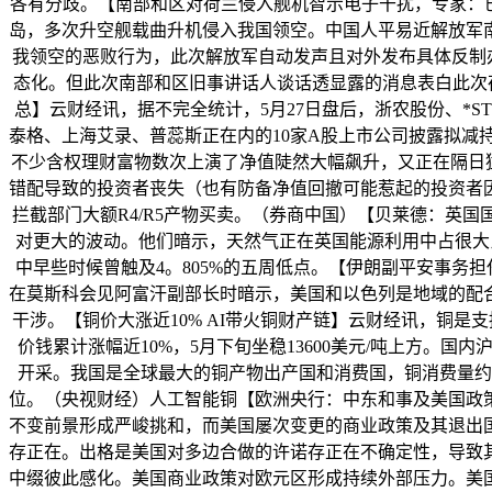
各有分歧。【南部和区对荷兰侵入舰机智示电子干扰，专家：已
岛，多次升空舰载曲升机侵入我国领空。中国人平易近解放军
我领空的恶败行为，此次解放军自动发声且对外发布具体反制
态化。但此次南部和区旧事讲话人谈话透显露的消息表白此次
总】云财经讯，据不完全统计，5月27日盘后，浙农股份、*
泰格、上海艾录、普蕊斯正在内的10家A股上市公司披露拟减
不少含权理财富物数次上演了净值陡然大幅飙升，又正在隔日猛
错配导致的投资者丧失（也有防备净值回撤可能惹起的投资者
拦截部门大额R4/R5产物买卖。（券商中国）【贝莱德：英
对更大的波动。他们暗示，天然气正在英国能源利用中占很大比例
中早些时候曾触及4。805%的五周低点。【伊朗副平安事务
在莫斯科会见阿富汗副部长时暗示，美国和以色列是地域的配
干涉。【铜价大涨近10% AI带火铜财产链】云财经讯，铜
价钱累计涨幅近10%，5月下旬坐稳13600美元/吨上方。
开采。我国是全球最大的铜产物出产国和消费国，铜消费量约
位。（央视财经）人工智能铜【欧洲央行：中东和事及美国政
不变前景形成严峻挑和，而美国屡次变更的商业政策及其退出
存正在。出格是美国对多边合做的许诺存正在不确定性，导致
中缀彼此感化。美国商业政策对欧元区形成持续外部压力。美国