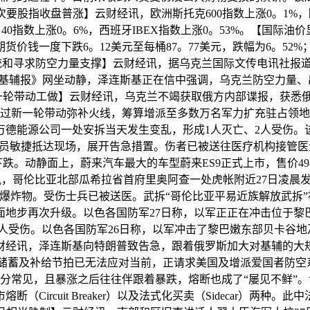
股指收盘普涨】云财经讯，欧洲斯托克600指数上涨0。1%，欧
AC 40指数上涨0。6%，西班牙IBEX指数上涨0。53%。【
价钱一度下跌6。12美元至每桶87。77美元，跌幅为6。52
国总统和寻求防空力量支撑】云财经讯，据乌克兰国际文传电讯社报
基辅报》网坐动静，泽连斯基正在信中强调，乌克兰防空力量、
一轮带动工做】云财经讯，乌克兰不竭获取俄方内部谍报，获悉
过新一轮带动弥补火线，筹算增派至多数万名军力扩充驻占领地
万德能源公司一处安拆当天发生变乱，形成1人灭亡、2人受伤。该
员敏捷抵达现场，展开告急措置。伤者已被送往医疗机构接管医
动静面上，蔚来汽车最大的车型蔚来ES9正式上市，售价49800
讯，哥伦比亚北部瓜希拉省首府里奥阿查一处虎帐附近27日凌晨
爆炸物。受伤士兵已被送医。武拆“哥伦比亚平易近族解放武拆”
面地步再次升级。以色各国防军27日称，以军正正在冲击位于黎
0人受伤。以色各国防军26日称，以军冲击了黎巴嫩东部贝卡谷
财经讯，泽连斯基向特朗普致告急，跟着俄罗斯加大对基辅的大
药储蓄及补给节拍已无法应对当前，正请求美国及增派爱国者防空系
分常见，且暴涨之后往往伴跟着暴跌，熔断也成了“屡见不鲜”
Circuit Breaker）以及法式化买卖（Sidecar）