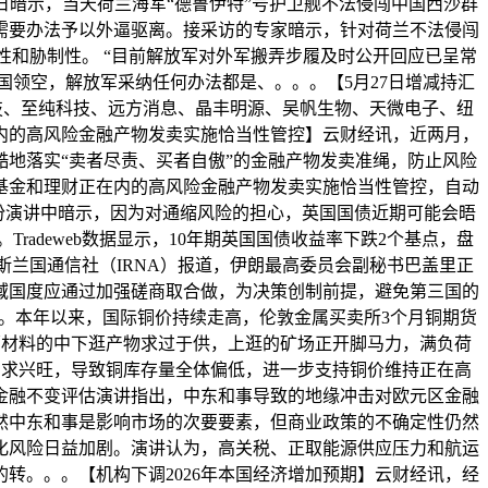
日暗示，当天荷兰海军“德鲁伊特”号护卫舰不法侵闯中国西沙群
需要办法予以外逼驱离。接采访的专家暗示，针对荷兰不法侵闯
和胁制性。 “目前解放军对外军搬弄步履及时公开回应已呈常
领空，解放军采纳任何办法都是、。。。【5月27日增减持汇
科技、至纯科技、远方消息、晶丰明源、吴帆生物、天微电子、纽
在内的高风险金融产物发卖实施恰当性管控】云财经讯，近两月，
落实“‌卖者尽责、买者自傲‌”的金融产物发卖准绳，防止风险
基金和理财正在内的高风险金融产物发卖实施恰当性管控，自动
一份演讲中暗示，因为对通缩风险的担心，英国国债近期可能会晤
adeweb数据显示，10年期英国国债收益率下跌2个基点，盘
斯兰国通信社（IRNA）报道，伊朗最高委员会副秘书巴盖里正
域国度应通过加强磋商取合做，为决策创制前提，避免第三国的
料。本年以来，国际铜价持续走高，伦敦金属买卖所3个月铜期货
铜为原材料的中下逛产物求过于供，上逛的矿场正开脚马力，满负荷
需求兴旺，导致铜库存量全体偏低，进一步支持铜价维持正在高
金融不变评估演讲指出，中东和事导致的地缘冲击对欧元区金融
然中东和事是影响市场的次要要素，但商业政策的不确定性仍然
化风险日益加剧。演讲认为，高关税、正取能源供应压力和航运
转。。。【机构下调2026年本国经济增加预期】云财经讯，经