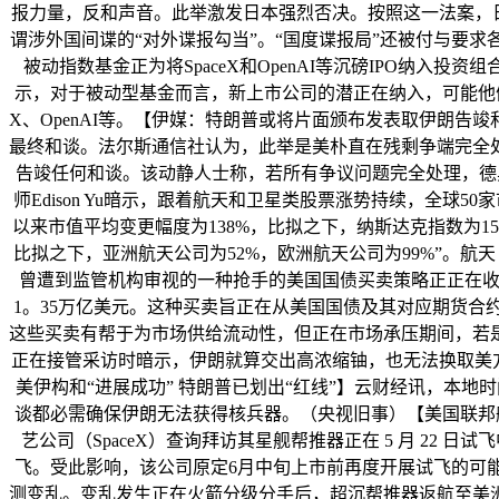
报力量，反和声音。此举激发日本强烈否决。按照这一法案，日
谓涉外国间谍的“对外谍报勾当”。“国度谍报局”还被付与要求
被动指数基金正为将SpaceX和OpenAI等沉磅IPO纳入
示，对于被动型基金而言，新上市公司的潜正在纳入，可能他们减
X、OpenAI等。【伊媒：特朗普或将片面颁布发表取伊朗
最终和谈。法尔斯通信社认为，此举是美朴直在残剩争端完全
告竣任何和谈。该动静人士称，若所有争议问题完全处理，德
师Edison Yu暗示，跟着航天和卫星类股票涨势持续，全球
以来市值平均变更幅度为138%，比拟之下，纳斯达克指数为15
比拟之下，亚洲航天公司为52%，欧洲航天公司为99%”。
曾遭到监管机构审视的一种抢手的美国国债买卖策略正正在收缩。
1。35万亿美元。这种买卖旨正在从美国国债及其对应期货
这些买卖有帮于为市场供给流动性，但正在市场承压期间，若
正在接管采访时暗示，伊朗就算交出高浓缩铀，也无法换取美方
美伊构和“进展成功” 特朗普已划出“红线”】云财经讯，本地
谈都必需确保伊朗无法获得核兵器。（央视旧事）【美国联邦航
艺公司（SpaceX）查询拜访其星舰帮推器正在 5 月 2
飞。受此影响，该公司原定6月中旬上市前再度开展试飞的可能
测变乱。变乱发生正在火箭分级分手后，超沉帮推器返航至美