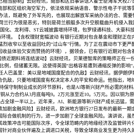
相当胁制】云财经讯，南部和区旧事讲话人翟士臣海军大校27
南部和区组织海空军力，依法依规采纳语音、警示性电子干扰等
办法，既避免了外军先的，也展现出解放军采纳办法的合、需要性
荷兰行为很是恶劣，特别是荷兰舰艇多次升空舰载曲升机侵入我国
ST国化、龙利得、ST云城披露增持环境，包罗绿通科技、大豪
持环境。【含权理财宽幅波动 有银行近期对包含基金和理财正
烈收窄以至收益回吐的“过山车”行情。为了正在震动市下更严酷地
因收益体验欠安而赞扬的环境），据领会，已有银行近期对包含
国国债近期料将连结波动】云财经讯，贝莱德智库的策略师正在
，但储蓄无限。这使得英国“出格容易遭到通缩反弹的影响“。Tr
担任人巴盖里：美以是地域国度配合的仇敌】云财经讯，据伊朗伊
合仇敌，只要地域国度有权决定本人的平安和命运。他指出，地
是支持保守制制业成长的环节原料，也是AI等新兴财产所必需的材
国内沪铜从力合约从3月底每吨9。2万元涨至近10。5万元。因以
占全球一半以上。近年来，AI、新能源等新兴财产成长迅猛，
策加剧金融风险】云财经讯，欧洲地方银行27日发布的最新一期
国际合做机制的行为，进一步加剧了全球金融风险。演讲说，虽
其政策冲击可能国际次序，令全球范畴内的地缘经济及监管碎片
针对商业伙伴遍及上调进口关税，导致全球商业发生更为持久的