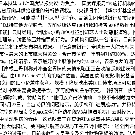
本拟建立以“国度谍报会议”为焦点、“国度谍报局”为施行机
各省厅向其供给谍报的分析协调权。（央视旧事）【华尔街基金或
投资组合做预备，可能减持其他大型股持仓。高盛集团全球银行及市场部美
持其他大型股票。先前纳斯达克100指数和标普500指数推出
告竣和谈】云财经讯，伊朗法尔斯通信社征引知恋人士动静报道称
处理前，试图施压并指导的行为。伊朗构和团队一名暗示，目前
黑兰将正式发布构和成果。【德意志银行：全球五十大航天相关公
50家市值最大的上市航天相关公司合计市值较一年前飙升约300%，
%。他还暗示，表示最好的个股涨幅约为2300%，表示最差的则下
航天【摩根士丹利称对冲基金青睐的美债策略正正在收缩 反映出获
由Eli P Carter牵头的策略师估量，美国国债的现货-期货
合约之间的细小价差中获利。规模下降反映出美国国债市场上可以
是对冲基金需要敏捷平仓，就可能会到金融不变。【特朗普：伊
解除制裁。特朗普称：“他们放弃高浓缩铀，也换不来制裁宽免
时间5月27日，白宫就伊朗问题暗示，美伊构和“进展成功”。并
空办理局责令SpaceX查询拜访星舰V3帮推器毛病】云财经讯
2 日试飞中呈现毛病的缘由。这意味着正在查询拜访竣事并将成果
性大幅降低。美国联邦航空办理局正在声明中暗示：“经全面评估
洲湾的过程中。目前未收到人员受伤及公共财物受损的演讲。该