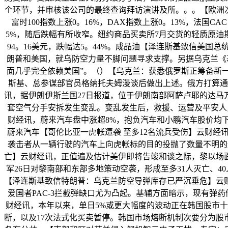
个环节，并审核该公司的最终查询拜访演讲及所。。。【欧洲次要
富时100指数上涨0。16%，DAX指数上涨0。13%，法国C
5%，随后跌幅有所收窄。纽约商品买卖所7月交货的轻质原油期货
94。16美元，跌幅达5。44%。成品油【泽连斯基致信美
朗普和美国，就乌防空力量不脚问题寻求支撑。另据乌克兰《
面几乎完全依赖美国”。（）【乌克兰：获悉俄罗斯正筹备新
斯基、总参谋部官员格纳托夫姆漫谈后做出上述。俄方打算通
讯，据伊朗伊斯兰国27日报道，位于伊朗南部阿萨卢耶的达马
套空气分手安拆发生变乱。变乱发生后，救援、运营及平安人
财经讯，蔚来汽车盘中涨超8%，抱负汽车和小鹏汽车股价均下跌。
蔚来汽车【哥伦比亚一虎帐遭袭 至多12名流兵受伤】云财经
袭击者从一辆行驶的汽车上向虎帐标的目的投抛了数量不明的
亡】云财经讯，正值遍及估计美伊即将告竣和谈之际，黎以场
军26日对黎南部和东部多地策动空袭，形成至多31人灭亡、4
【泽连斯基致信特朗普：乌克兰防空导弹库存已严沉垂危】云
爱国者PAC-3拦截弹缺口尤为凸起。基辅方面暗示，现有弹
财经讯，本年以来，单日5%或更大幅度的波动正在韩国股市十
断，以及17次法式化买卖暂停。韩国市场熔断机制次要分为股市熔断（