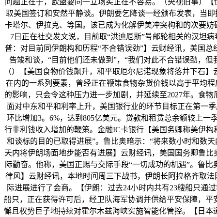
问题正在于，欧盟要同一立场实正在不容易。（央视旧事）【伊
取美国签订和安然平静谈。伊朗要乞降谈一经颁布发表，当即拨
卡塔尔、伊拉克、等国。该已成为化解伊美冲突构和的次要妨碍
7日正在社交发文说，目前取“洪迪厄斯”号邮轮相关的汉坦
普：对目前同伊朗构和历程“不合错误劲”】云财经讯，美国总
告竣和谈，“目前他们还未做到”，“我们对此不合错误劲，
（）【美国食物价钱飙升，和平取厄尔尼诺现象将落井下石】
在内的一系列要素，曾经正在鞭策食物杂货价钱以高于平均程
的影响，只会令这种压力进一步加剧，并延续至2027年。食物
面对中东和平和利率上升，美国银行业的环节目标正在第一季度
环比增加3。6%，达到805亿美元。贷款和租赁总余额较上一季
行非利钱收入增加的鞭策。金融IC卡银行【美国务卿称美伊构
和谈标的目的已取得进展”。鲁比奥暗示：“将来数小时和数
天内将伊朗场面地步能否有进展】云财经讯，美国国务卿鲁比
际勤奋。他称，美国正赐与交际手段“一切成功的机遇”。鲁比
律风】云财经讯，本地时间周三下战书，伊朗长阿拉格齐取法
际进展进行了会商。【伊朗：过去24小时内共有23艘船只通
船只，正在获得许可后，经卫队海军协调并供给平安保障，平
懈且权势巨子地持续对霍尔木兹海峡实施智能化管控。【日本通