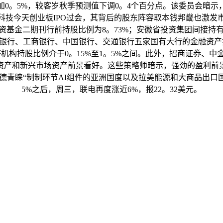
增加0。5%，较客岁秋季预测值下调0。4个百分点。该委员会
科技今天创业板IPO过会，其背后的股东阵容取本钱邦畿也激发
基金二期刊行前持股比例为8。73%；安徽省投资集团间接持有7
银行、工商银行、中国银行、交通银行五家国有大行的金融资产投
等机构持股比例介于0。15%至1。5%之间。此外，招商证券、
资产和新兴市场资产前景看好。这些策略师暗示，强劲的盈利前
青睐“制制环节AI组件的亚洲国度以及拉美能源和大商品出口国“
5%之后，周三，联电再度涨近6%，报22。32美元。