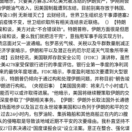
面暗示，只要美方解冻240亿美元被冻结的伊朗资产，伊刚刚会
源自伊朗油气收入，因美国制裁遭到冻结，目前别离存放于韩国、
染13例 无新增灭亡】云财经讯，世界卫生组织总干事谭德塞2
目前疫情不变，世卫组织取所有相关连结亲近联络。（）【特朗
竣和谈，美方对此“不合错误劲”。特朗普称，伊朗方面很是但愿
告竣和谈，要么我们就把活干完”，意指用军事手段实现方针。
货店面对又一波通缩。包罗恶劣气候、关税以及牛群数量削减正
经济学家暗示，伊朗和平以及潜正在的厄尔尼诺天气现象所带来
略增】云财经讯，美国联邦存款安全公司（FDIC）演讲称，虽然
美4278家受保银行进行的季度评估，银行业第一季度的净利润
度以来的最快年度增速。FDIC暗示，季度盈利增加次要遭到大型银
暗示，特朗普仍倾向于通过构和处理伊朗问题，并称目前“朝告竣
伊朗进行构和。（央视旧事）【美国国务卿：将来几个小时或几
能否可以或许取得进展。”他暗示，美国将继续鞭策取伊朗的交
都深度参取了”伊朗相关事务。【伊朗：伊朗外长取法国外长通德
域场面地步以及旨正在永世竣事美国和以色列于伊朗的和平的交
过去24小时内，包罗油轮、集拆箱船和其他商船正在内的23艘
队的侵略取是导致该地域近期不平安的次要缘由。我朴直坚持不
27日表决通过“国度谍报会议”设立法案。意正在整合、强化谍