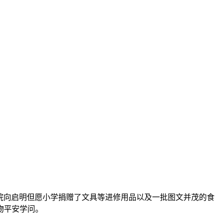
院向启明但愿小学捐赠了文具等进修用品以及一批图文并茂的食
物平安学问。