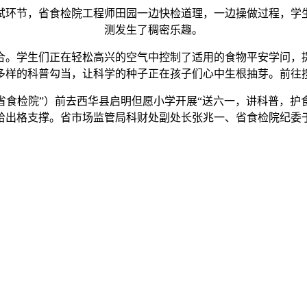
环节，省食检院工程师田园一边快检道理，一边操做过程，学生
测发生了稠密乐趣。
。学生们正在轻松高兴的空气中控制了适用的食物平安学问，提
多样的科普勾当，让科学的种子正在孩子们心中生根抽芽。前往
省食检院”）前去西华县启明但愿小学开展“送六一，讲科普，护
给出格支撑。省市场监管局科财处副处长张兆一、省食检院纪委