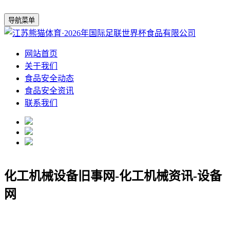
导航菜单
网站首页
关于我们
食品安全动态
食品安全资讯
联系我们
化工机械设备旧事网-化工机械资讯-设备
网