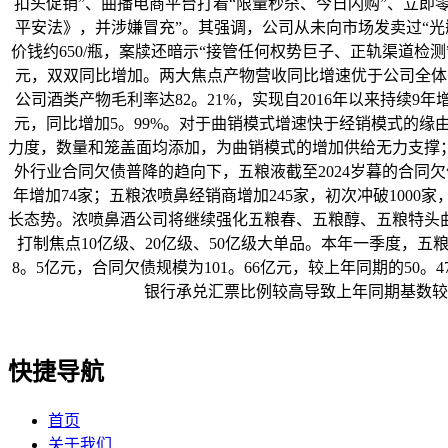
扣头促销”、曲播电商平台打着“限量秒杀、今日闪购”、立即
平安法》，并涉嫌冒充”。其强调，公司从未向市场发卖过“光
价钱约650/瓶，案牍还暗示“接管任何权势巨子、正轨渠道检测
元，双双同比增加。两大焦点产物营收同比增速优于公司全体营收
公司酒类产物毛利率达82。21%，实现自2016年以来持续9
元，同比增加5。99%。对于曲销模式增速快于经销模式的
力度，数量和笼盖面均添加，为曲销模式的增加供给无力支撑
外行业合同欠债普降的趋向下，五粮液截至2024岁暮的合同欠
年增加74家；五粮浓喷鼻经销商增加245家，初次冲破1000
长态势。浓喷鼻酒公司将继续强化五粮春、五粮醇、五粮特头
打制焦点10亿级、20亿级、50亿级大单品。本年一季度，五粮
8。5亿元，合同欠债规模为101。66亿元，较上年同期的5
银行承兑汇票比例较高导致上年同期基数较
快捷导航
首页
关于我们