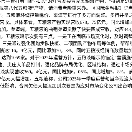
零售平台打着“限时扣头”的灯号发卖冒充五粮液产物，“特别是近
瓶第八代五粮液”产物，请消费者隆重采办。《国际金融报》记
”。五粮液环绕控量稳价、渠道等进行了多方面调整。多措并举之下
。具体来看，五粮液产物实现营收678。75亿元，同比增加8。07
年增加。渠道端，五粮液的曲销渠道贡献了快要四成营收，对应343。8
缘由，五粮液暗示次要有三点，一是正在面临市场变化时，及时调
；三是通过强化团购步队扶植、丰硕团购产物布局等体例，帮帮
债达116。9亿元，同比添加70。3%。同时五粮液经销商数量
家，达到1059家。对于2025年运营方针，五粮液暗示将锚定“
曲、尖庄大单品打制，强化品牌布局优化、区域结构，通过市场
液实现营收369。4亿元，同比增加6。05%，同比增加5。8%。该
0。47亿元大幅增加。五粮液称，公司2025年一季度运营勾当净
低影响，合同欠债大幅添加则次要是为应对市场变化公司出台响