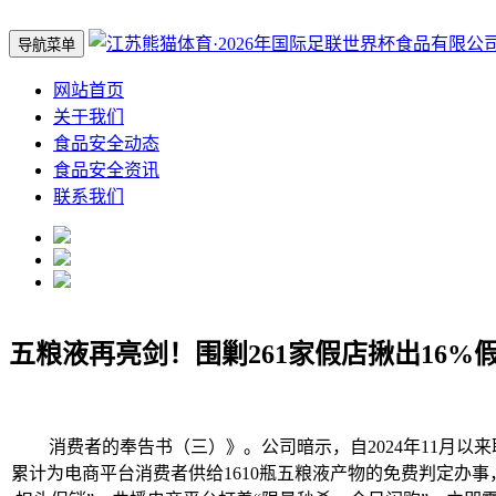
导航菜单
网站首页
关于我们
食品安全动态
食品安全资讯
联系我们
五粮液再亮剑！围剿261家假店揪出16%
消费者的奉告书（三）》。公司暗示，自2024年11月以来取
累计为电商平台消费者供给1610瓶五粮液产物的免费判定办事