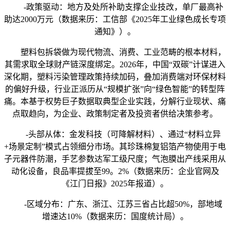
-政策驱动：地方及处所补助支撑企业技改，单厂最高补
助达2000万元（数据来历：工信部《2025年工业绿色成长专项
通知》）。
塑料包拆袋做为现代物流、消费、工业范畴的根本材料，
其需求取全球财产链深度绑定。2026年，中国“双碳”计谋进入
深化期，塑料污染管理政策持续加码，叠加消费端对环保材料
的偏好升级，行业正派历从“规模扩张”向“绿色智能”的转型阵
痛。本基于权势巨子数据取典型企业实践，分解行业现状、痛
点取趋向，为企业、政策制定者及投资者供给决策参考。
-头部从体：金发科技（可降解材料）、通过“材料立异
+场景定制”模式占领细分市场。其珍珠棉复铝箔产物使用于电
子元器件防潮，手艺参数达军工级尺度；气泡膜出产线采用从
动化设备，良品率提拔至99。2%（数据来历：企业官网及
《江门日报》2025年报道）。
-区域分布：广东、浙江、江苏三省占比超50%，部地域
增速达10%（数据来历：国度统计局）。