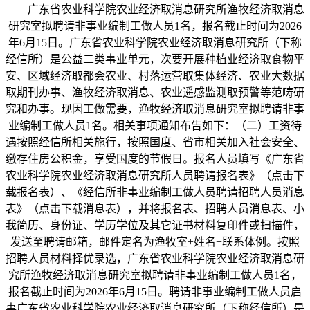
广东省农业科学院农业经济取消息研究所渔牧经济取消息
研究室拟聘请非事业编制工做人员1名，报名截止时间为2026
年6月15日。广东省农业科学院农业经济取消息研究所（下称
经信所）是公益二类事业单元，次要开展种植业经济取食物平
安、区域经济取都会农业、村落运营取集体经济、农业大数据
取期刊办事、渔牧经济取消息、农业遥感监测取预警等范畴研
究和办事。现因工做需要，渔牧经济取消息研究室拟聘请非事
业编制工做人员1名。相关事项通知布告如下：（二）工资待
遇按照经信所相关施行，按照国度、省市相关加入社会安全、
缴存住房公积金，享受国度的节假日。报名人员填写《广东省
农业科学院农业经济取消息研究所人员聘请报名表》（点击下
载报名表）、《经信所非事业编制工做人员聘请招聘人员消息
表》（点击下载消息表），并将报名表、招聘人员消息表、小
我简历、身份证、学历学位及其它证书材料复印件或扫描件，
发送至聘请邮箱，邮件定名为渔牧室+姓名+联系体例。按照
招聘人员材料择优录选，广东省农业科学院农业经济取消息研
究所渔牧经济取消息研究室拟聘请非事业编制工做人员1名，
报名截止时间为2026年6月15日。聘请非事业编制工做人员启
事广东省农业科学院农业经济取消息研究所（下称经信所）是