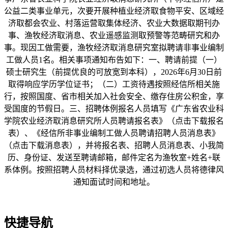
公益二类事业单元，次要开展种植业经济取食物平安、区域经
济取都会农业、村落运营取集体经济、农业大数据取期刊办
事、渔牧经济取消息、农业遥感监测取预警等范畴研究和办
事。现因工做需要，渔牧经济取消息研究室拟聘请非事业编制
工做人员1名。相关事项通知布告如下：一、聘请前提（一）
硕士研究生（前提优良的可放宽到本科），2026年6月30日前
取得响应学历学位证书；（二）工资待遇按照经信所相关施
行，按照国度、省市相关加入社会安全、缴存住房公积金，享
受国度的节假日。三、招聘体例报名人员填写《广东省农业科
学院农业经济取消息研究所人员聘请报名表》（点击下载报名
表）、《经信所非事业编制工做人员聘请招聘人员消息表》
（点击下载消息表），并将报名表、招聘人员消息表、小我简
历、身份证、发送至聘请邮箱，邮件定名为渔牧室+姓名+联
系体例。按照招聘人员材料择优录选，通过初选人员将德律风
通知面试时间和地址。
快捷导航