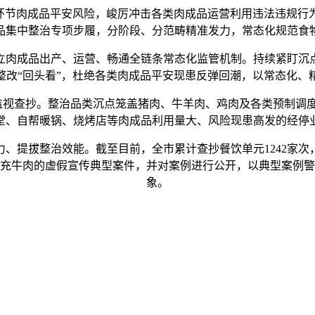
节肉成品平安风险，峻厉冲击各类肉成品运营利用违法违规行为，
品集中整治专项步履，分阶段、分范畴精准发力，常态化规范食
肉成品出产、运营、畅通全链条常态化监管机制。持续紧盯沉点
整改“回头看”，杜绝各类肉成品平安现患反弹回潮，以常态化、
视查抄。整治品类沉点笼盖猪肉、牛羊肉、鸡肉及各类预制调度
堂、自帮暖锅、烧烤店等肉成品利用量大、风险现患高发的经停
提拔整治效能。截至目前，全市累计查抄餐饮单元1242家次，
假充牛肉的虚假宣传典型案件，并对案例进行公开，以典型案例
象。