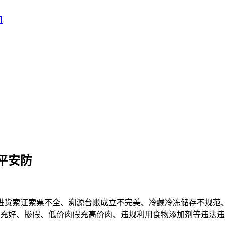
平安防
货索证索票不全、溯源台账成立不完美、冷藏冷冻储存不规范、
充好、掺假、低价肉假充高价肉、违规利用食物添加剂等违法违