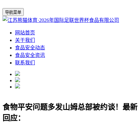
导航菜单
网站首页
关于我们
食品安全动态
食品安全资讯
联系我们
食物平安问题多发山姆总部被约谈！最新
回应：