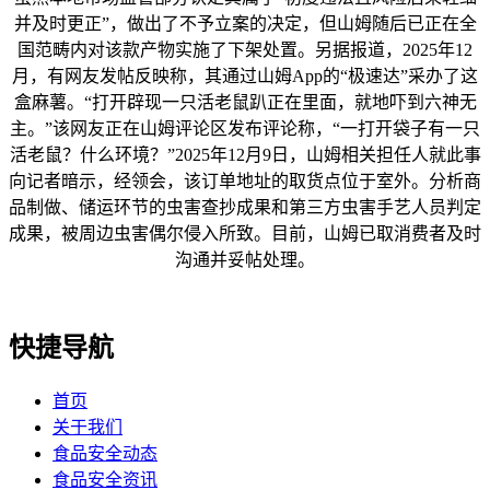
并及时更正”，做出了不予立案的决定，但山姆随后已正在全
国范畴内对该款产物实施了下架处置。另据报道，2025年12
月，有网友发帖反映称，其通过山姆App的“极速达”采办了这
盒麻薯。“打开辟现一只活老鼠趴正在里面，就地吓到六神无
主。”该网友正在山姆评论区发布评论称，“一打开袋子有一只
活老鼠？什么环境？”2025年12月9日，山姆相关担任人就此事
向记者暗示，经领会，该订单地址的取货点位于室外。分析商
品制做、储运环节的虫害查抄成果和第三方虫害手艺人员判定
成果，被周边虫害偶尔侵入所致。目前，山姆已取消费者及时
沟通并妥帖处理。
快捷导航
首页
关于我们
食品安全动态
食品安全资讯