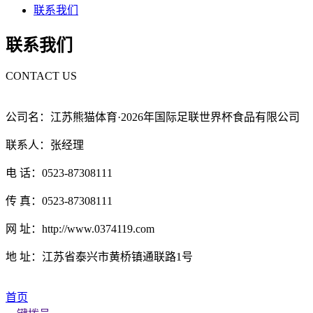
联系我们
联系我们
CONTACT US
公司名：江苏熊猫体育·2026年国际足联世界杯食品有限公司
联系人：张经理
电 话：0523-87308111
传 真：0523-87308111
网 址：http://www.0374119.com
地 址：江苏省泰兴市黄桥镇通联路1号
首页