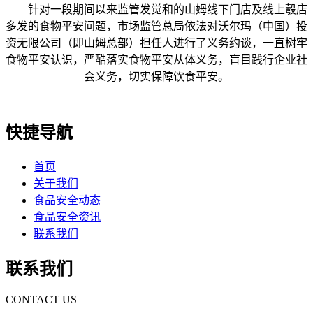
针对一段期间以来监管发觉和的山姆线下门店及线上彀店
多发的食物平安问题，市场监管总局依法对沃尔玛（中国）投
资无限公司（即山姆总部）担任人进行了义务约谈，一直树牢
食物平安认识，严酷落实食物平安从体义务，盲目践行企业社
会义务，切实保障饮食平安。
快捷导航
首页
关于我们
食品安全动态
食品安全资讯
联系我们
联系我们
CONTACT US