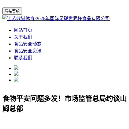
导航菜单
网站首页
关于我们
食品安全动态
食品安全资讯
联系我们
食物平安问题多发！市场监管总局约谈山
姆总部