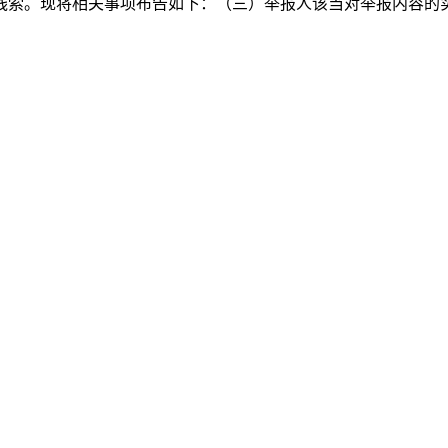
线索。现将相关事项布告如下：（三）举报人该当对举报内容的