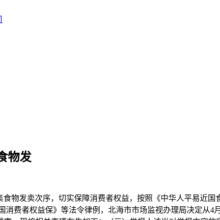
食物发
食物发卖次序，切实保障消费者权益，按照《中华人平易近国
国消费者权益保》等法令律例，北海市市场监视办理局决定从4