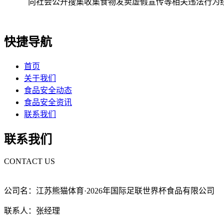
向社会公开搜集收集食物发卖虚假宣传等相关违法行为
快捷导航
首页
关于我们
食品安全动态
食品安全资讯
联系我们
联系我们
CONTACT US
公司名：江苏熊猫体育·2026年国际足联世界杯食品有限公司
联系人：张经理