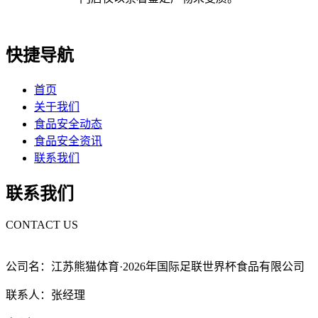
快捷导航
首页
关于我们
食品安全动态
食品安全资讯
联系我们
联系我们
CONTACT US
公司名：江苏熊猫体育·2026年国际足联世界杯食品有限公司
联系人：张经理