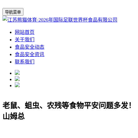
导航菜单
网站首页
关于我们
食品安全动态
食品安全资讯
联系我们
老鼠、蛆虫、农残等食物平安问题多发！
山姆总