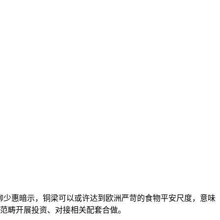
柳少惠暗示，铜梁可以或许达到欧洲严苛的食物平安尺度，意味
范畴开展投资、对接相关配套合做。