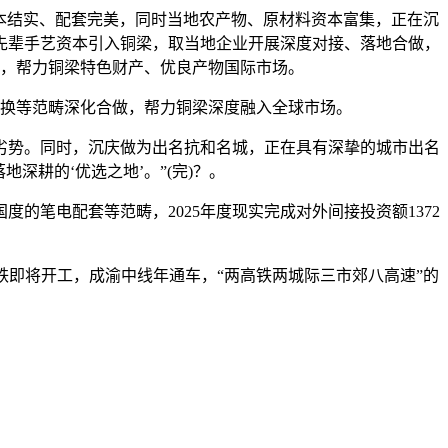
本结实、配套完美，同时当地农产物、原材料资本富集，正在沉
先辈手艺资本引入铜梁，取当地企业开展深度对接、落地合做，
，帮力铜梁特色财产、优良产物国际市场。
换等范畴深化合做，帮力铜梁深度融入全球市场。
势。同时，沉庆做为出名抗和名城，正在具有深挚的城市出名
深耕的‘优选之地’。”(完)？。
笔电配套等范畴，2025年度现实完成对外间接投资额1372
即将开工，成渝中线年通车，“两高铁两城际三市郊八高速”的