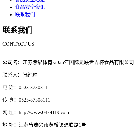
食品安全资讯
联系我们
联系我们
CONTACT US
公司名：江苏熊猫体育·2026年国际足联世界杯食品有限公司
联系人：张经理
电 话：0523-87308111
传 真：0523-87308111
网 址：http://www.0374119.com
地 址：江苏省泰兴市黄桥镇通联路1号