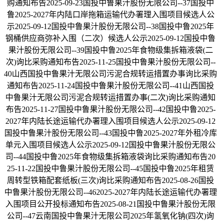
购通知布告2025-09-23国投中鲁果汁股份无限公司--37国投中
鲁2025-2027年内陆口岸拖箱运输代办署理入围项目候选人公
示2025-09-12国投中鲁果汁股份无限公司--38国投中鲁2025年
钢桶供应商弥补入围（二次）候选人公示2025-09-12国投中鲁
果汁股份无限公司--39国投中鲁2025年食物级集拆箱液袋(二
次)询比采购通知布告2025-11-25国投中鲁果汁股份无限公司--
40山西国投中鲁果汁无限公司污泥合规转运措置办事询比采购
通知布告2025-11-24国投中鲁果汁股份无限公司--41山西国投
中鲁果汁无限公司污泥合规转运措置办事(二次)询比采购通知
布告2025-11-27国投中鲁果汁股份无限公司--42国投中鲁2025-
2027年内陆长途运输代办署理入围项目候选人公示2025-09-12
国投中鲁果汁股份无限公司--43国投中鲁2025-2027年外租冷库
单元入围项目候选人公示2025-09-12国投中鲁果汁股份无限公
司--44国投中鲁2025年食物级集拆箱液袋询比采购通知布告20
25-11-22国投中鲁果汁股份无限公司--45国投中鲁2025年租赁
周转型铁箱配套纸板(三次)询比采购通知布告2025-08-26国投
中鲁果汁股份无限公司--462025-2027年内陆长途运输代办署理
入围项目公开投标通知布告2025-08-21国投中鲁果汁股份无限
公司--47云南国投中鲁果汁无限公司2025年氢氧化钠(四次)询