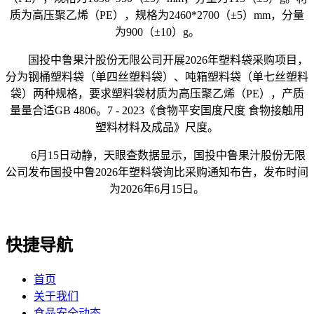
质为高压聚乙烯（PE），规格为2460*2700（±5）mm，分量
为900（±10）g。
国投中鲁果汁股份无限公司开展2026年塑料袋采购项目，
分为钢桶塑料袋（单四丝塑料袋）、吨箱塑料袋（单七丝塑料
袋）两种规格，要求塑料袋材质为高压聚乙烯（PE），产质
量量合适GB 4806。7 - 2023《食物平安国度尺度 食物接触用
塑料材料及成品》尺度。
6月15日动静，天眼查数据显示，国投中鲁果汁股份无限
公司发布国投中鲁2026年塑料袋询比采购通知布告，发布时间
为2026年6月15日。
快捷导航
首页
关于我们
食品安全动态