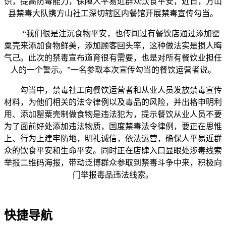
识，提高防毒能力，保障人平易近群众饮食平安，近日，方山
县禁毒大队携方山社工深切辖区内餐馆开展禁毒宣传勾当。
“我们很是注沉食物平安，也传闻过有餐饮店通过添加罂
粟壳来添加食物鲜美，添加顾客回头率，这种做法实是损人晦
气己。此次的禁毒宣布道育很有需要，也是对所有餐饮业担任
人的一个警示。”一名参取本次宣传勾当的餐饮运营者说。
勾当中，禁毒社工向餐饮运营者和从业人员发放禁毒宣传
材料，为他们相关的法令律例以及毒品的风险，并出格申明利
用、添加罂粟壳制做食物是违法犯为，提示餐饮从业人员不要
为了面前好处添加违法物质，国度禁毒法令律例，要正在思惟
上、行为上建牢防地，明礼诚信，依法运营，确保人平易近群
众的饮食平安和生命平安。同时正在店肆入口显眼处涉毒线索
举报二维码海报，带动泛博群众参取到禁毒斗争中来，积极向
门举报毒品违法线索。
快捷导航