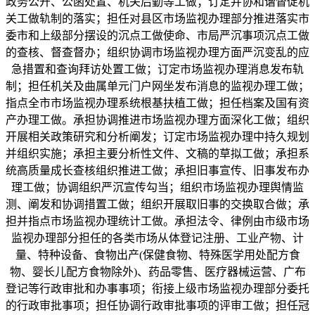
政务公开、公函处置、机关后勤等工做；订定并协和谐督促机
关工做轨制的落实；担任对县区市场监视办理部分推进落实市
委市和上级部分摆设的沉点工做使命、市局严沉事项沉点工做
的查核、督查督办；组织协调市场监视办理方面严沉变乱的应
急措置和查询拜访处置工做；订定市场监视办理消息发布轨
制；担任机关及曲属单元门户网坐发布消息的监视办理工做；
指点全市市场监视办理系统根基扶植工做；担任档案及国有资
产办理工做。承担协调推进市场监视办理方面深化工做；组织
开展相关政策研究和分析阐发；订定市场监视办理中持久规划
并组织实施；承担主要分析性文件、文稿的草拟工做；承担系
统高质量成长查核组织推进工做；承担旧事宣传、旧事发布办
理工做；协调组织严沉宣传勾当；组织市场监视办理舆情监
测、阐发和协调措置工做；组织开展取旧事的交换取合做；承
担并指点市场监视办理统计工做。承担法令、律例由市级市场
监视办理部分担任的各类市场从体登记注册、工业产物、计
量、特种设备、食物出产(保健食物、特殊医学用处配方食
物、婴长儿配方食物除外)、药品零售、医疗器械运营、广布
登记等行政审批和办事事项；衔接上级市场监视办理部分委托
的行政审批事项；担任协调行政审批事项的评审工做；担任冠