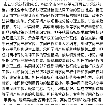
市认证承认行业成长，指点全市企事业单元开展认证承认勾
当。担任全市认证承认取查验检测法律工做的营业指点。担任
订定市学问产权计谋和学问产权强市扶植的规划打算、政策办
法并组织实施。承担学问产权项目标分析办理工做。订定激励
商标、专利、地舆标记、集成电布图设想等学问产权申请和注
册登记的政策办法并组织实施。担任驰誉商标保举和地舆标记
办理相关工做，承办学问产权工做的对外联络、合做交换。组
织开展学问产权宣传、学问产权专业人才培育。组织学问产权
专业手艺职称评审工做。承担学问产权系统扶植相关工做。担
任对商标专利法律工做的营业指点。依法特殊标记、标记。组
织指点学问产权争议处置、援帮和胶葛调处。担任学问产权信
用办理工做。共同相关部分做勤学问产权行政复议和行政应诉
工做。组织协调主要经济科技勾当学问产权评断和学问产权对
外让渡审查工做。担任对商标利用和商标代办署理行为、专利
标识、地舆标记利用行为的监视查抄。承担学问产权公共办事
系统扶植工做，鞭策商标、专利、地舆标记、集成电布图设想
等学问产权消息的和操纵。担任监管商标、专利等学问产权办
事机构。组织实施出名商标品牌、高价值专利和地舆标记培