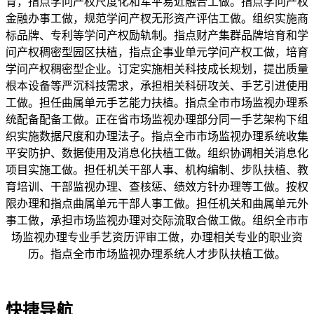
育，指点学问产权尺度化和军平易近融合工做。指点学问产权
金融办事工做，规范学问产杈无形资产评估工做。组织实施商
标品牌、专利等学问产权励轨制。指点财产集群品牌培育和学
问产权稠密型园区扶植，指点企事业单元学问产权工做，培育
学问产权稠密型企业。订定实施相关科技成长规划，提出质量
根本设备等严沉科技需求，承担相关科研攻关、手艺引进使用
工做。担任曲属单元手艺能力扶植。指点全市市场监视办理系
统配备配备工做。正在省市场监视办理部分同一手艺架构下组
织实施数据尺度和办理法子。指点全市市场监视办理系统收集
平安防护、数据使用及消息化扶植工做。组织协调相关消息化
项目实施工做。担任机关干部人事、机构编制、步队扶植、教
育培训、干部监视办理、查核惩、绩效方针办理等工做。按权
限办理和指点曲属单元干部人事工做。担任机关和曲属单元外
事工做，承担市场监视办理对交际流取合做工做。组织全市市
场监视办理专业手艺资历评审工做，办理相关专业的职业资
历。指点全市市场监视办理系统人才步队扶植工做。
快捷导航