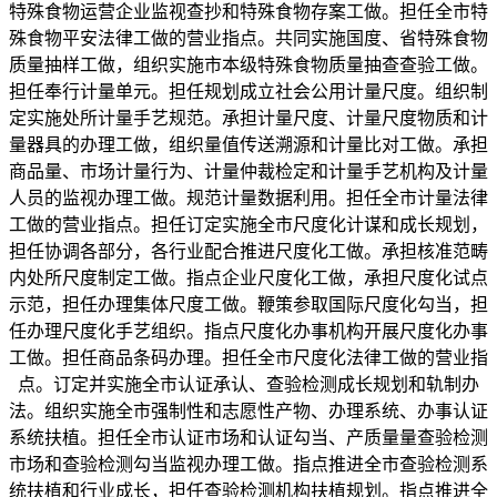
特殊食物运营企业监视查抄和特殊食物存案工做。担任全市特
殊食物平安法律工做的营业指点。共同实施国度、省特殊食物
质量抽样工做，组织实施市本级特殊食物质量抽查查验工做。
担任奉行计量单元。担任规划成立社会公用计量尺度。组织制
定实施处所计量手艺规范。承担计量尺度、计量尺度物质和计
量器具的办理工做，组织量值传送溯源和计量比对工做。承担
商品量、市场计量行为、计量仲裁检定和计量手艺机构及计量
人员的监视办理工做。规范计量数据利用。担任全市计量法律
工做的营业指点。担任订定实施全市尺度化计谋和成长规划，
担任协调各部分，各行业配合推进尺度化工做。承担核准范畴
内处所尺度制定工做。指点企业尺度化工做，承担尺度化试点
示范，担任办理集体尺度工做。鞭策参取国际尺度化勾当，担
任办理尺度化手艺组织。指点尺度化办事机构开展尺度化办事
工做。担任商品条码办理。担任全市尺度化法律工做的营业指
点。订定并实施全市认证承认、查验检测成长规划和轨制办
法。组织实施全市强制性和志愿性产物、办理系统、办事认证
系统扶植。担任全市认证市场和认证勾当、产质量量查验检测
市场和查验检测勾当监视办理工做。指点推进全市查验检测系
统扶植和行业成长，担任查验检测机构扶植规划。指点推进全