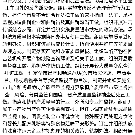
中行为及其影响进行查询拜访和提出看法。协帮指点本市企业
正在国外的反垄断应诉。组织实施市级反不合理合作行为工
做，担任全市反不合理合作法律工做的营业指点。法子，承担
监视办理曲销企业和曲销员及其曲销勾当工做，组织开展冲击
传销结合步履。订定并组织实施质量强市扶植的政策办法。承
担统筹质量根本实施协同办事及使用工做。组织实施质量激励
轨制办法。组织推进品牌成长计谋。指点使用并推广先辈质量
办理方式。制定落实产物和办事质量提拔、组织缺陷产物召回
击艺机构开展产物缺陷查询拜访及相关手艺工做。组织开展质
量督察工做。承担产物防伪工做。组织开展较大质量变乱查询
拜访工做。订定全市出产和畅通范畴(含市场实体店、电商平
台、电视购物平台等)沉点监视产物目次，制定并组织实施全
市出产和畅通范畴产质量量监视打算承担产质量量市级监视抽
查、风险、分类监管和国度、省产质量量监视抽查后处置工
做。指点和协调产质量量的行业、处所和专业性监视。组织开
展工业产物出产许可企业监视查抄。担任协调实施纤维成品质
量监视工做。阐发控制全市保健食物、特殊医学用处配方食物
和婴长儿配方乳粉等特殊食物范畴平安形势。订定并组织实施
特殊食物运营企业监视办理的相关政策、轨制办法。组织开展