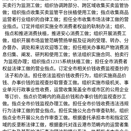
买卖行为监测工做；组织协调跨部分、跨区域收集买卖监管协
做；组织指点收集买卖监管平台扶植使用工做；指点收集商品
运营者行业组织的自律工做；担任全市收集市场法律工做的营
业指点。订定并组织实施全市消费者权益的轨制办法；组织、
指点和推进消费扶植，推进安心消费工做；组织开展消费工
做，组织开展市场监管范畴赞扬举报及征询的受理、转办、分
办督办、调处和来访欢迎等工做；担任相关办事和产物消费消
息归集、阐发、研判和使用工做；依法组织实施合同、拍卖行
为监视办理；组织指点12315系统扶植工做；担任全市消费者
权益法律工做的营业指点。订定全市相关价钱收费监视查抄的
法子和办法。担任依法监视价钱收费行为，组织实施商品价
钱、办事价钱的监视查抄取督查工做。组织实施市级机关、事
业单元行政事业性收费，运营收集笼盖全市或市区的公用企业
等订价、指点价范畴内的商品价钱和办事价钱的监视查抄工
做。指点全市价钱监视办理工做。担任全市价钱收费违法违规
行为法律工做的营业指点。担任实施公允合作审查轨制，组织
指点全市开展公允合作审查工做。根据委托承担本市和指定区
域的反垄断法律工做，根据委托对连云港市范畴内的运营者集