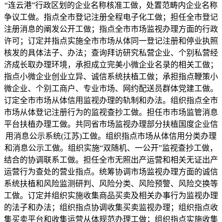
“连云港”行政区划的企业名称核准工做，处置范畴内企业名称
争议工做。指点全市登记注册全程电子化工做；担任全市登记
注册消息的阐发公开工做；指点全市市场监视办理方面的行政
许可；订定并指点实施全市市场从体同一登记注册和停业执照
核发的具体法子、办法；查询拜访研究私营企业、个别私营经
济成长取办理环境，承担成立完美小微企业名录的相关工做；
指点小微企业创业立异、诚信系统扶植工做；承担指点鞭策小
微企业、个别工商户、专业市场、网约配送员群体党建工做。
订定全市市场从体信用监视办理的轨制和办法。组织指点全市
市场从体登记注册行为的监视查抄工做。担任市市场监管消息
平台扶植办理工做。共同省市场监视办理部分扶植国度企业信
用消息公示系统(江苏)工做。组织指点市场从体信用分类办理
和消息公示工做。组织实施“双随机、一公开”监视查抄工做，
结合的协调联系工做。担任全市无照出产运营和相关无证出产
运营行为查处的营业指点。统筹协调市场监视办理方面的诚信
系统扶植和风险监测研判、风险分类、风险预警、风险交换等
工做。订定并组织实施收集商品买卖及相关办事行为监视办理
的法子和办法；组织指点协调收集买卖监视办理；组织指点收
集买卖平台和收集运营从体规范办理工做；组织指点实施收集