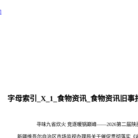
字母索引_X_1_食物资讯_食物资讯旧
寻味九省炊火 竞逐暖锅巅峰——2026第二届
新疆维吾尔自治区市场监视办理局关于催促贯彻落实《收