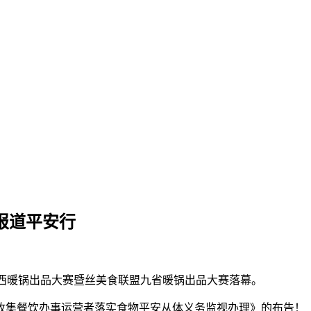
事报道平安行
陕西暖锅出品大赛暨丝美食联盟九省暖锅出品大赛落幕。
集餐饮办事运营者落实食物平安从体义务监视办理》的布告！