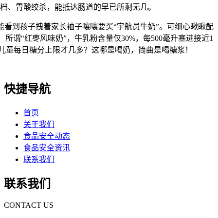
档、胃酸绞杀，能抵达肠道的早已所剩无几。
到孩子拽着家长袖子嚷嚷要买“宇航员牛奶”。可细心瞅瞅配
所谓“红枣风味奶”，牛乳粉含量仅30%，每500毫升塞进接近1
织儿童每日糖分上限才几多？这哪是喝奶，简曲是喝糖浆！
快捷导航
首页
关于我们
食品安全动态
食品安全资讯
联系我们
联系我们
CONTACT US