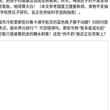
语，把孩子的健康忽悠成业绩报表。终究，喝进肚子的不是营销
这笔账，咱得算大白！（本文参考国度卫健委新规、食物平安抽
学权势巨子研究，旨正在供给科学选购指南）。
市冷柜里那些印着卡通宇航员的蓝色瓶子挪不动脚？扫码付款
贵点，能补养分就行”？可您晓得吗，那些号称“智多星成长奶”
可能只是披着奶皮的糖水刺客！这些“伪牛奶”竟还正在货架上？