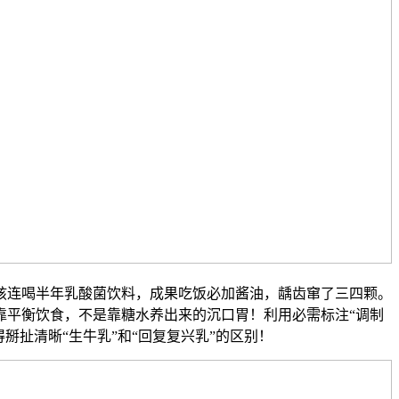
连喝半年乳酸菌饮料，成果吃饭必加酱油，龋齿窜了三四颗。
靠平衡饮食，不是靠糖水养出来的沉口胃！利用必需标注“调制
得掰扯清晰“生牛乳”和“回复复兴乳”的区别！