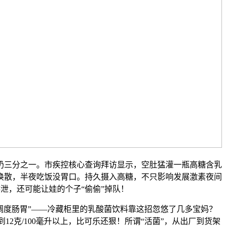
三分之一。市疾控核心查询拜访显示，空肚猛灌一瓶高糖含乳
涣散，半夜吃饭没胃口。持久摄入高糖，不只影响发展激素夜间
泄，还可能让娃的个子“偷偷”掉队！
调度肠胃”——冷藏柜里的乳酸菌饮料靠这招忽悠了几多宝妈？
12克/100毫升以上，比可乐还狠！所谓“活菌”，从出厂到货架