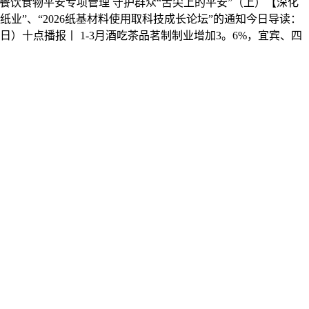
饮食物平安专项管理 守护群众“舌尖上的平安”（上）【深化
)纸业”、“2026纸基材料使用取科技成长论坛”的通知今日导读：
0日）十点播报丨 1-3月酒吃茶品茗制制业增加3。6%，宜宾、四