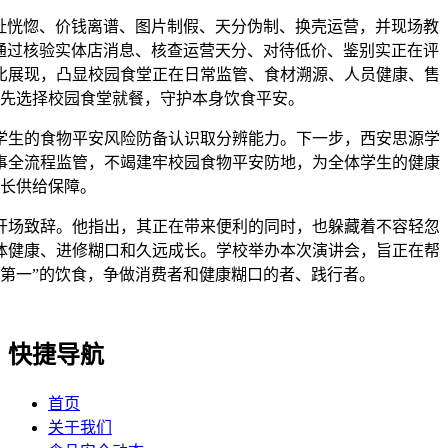
恍惚、价钱离谱、图片制假、天分伪制、换壳运营，并现场教
可通过核验实体店消息、核查运营天分、对待低价、鉴别实正在评
比展现，凸显校园食堂正在日常监管、食材溯源、人员健康、售
先选择校园食堂就餐，守护本身饮食平安。
生的食物平安风险防备认识取分辨能力。下一步，西安思源学
事全流程监管，不竭建牢校园食物平安防地，为全体学生的健康
长供给保障。
场致辞。他指出，其正在带来便利的同时，也躲藏着不容轻忽
体健康、进修糊口和久远成长。学校举办本次演讲会，旨正在帮
康第一”的饮食，争做消费者和健康糊口的者、践行者。
快捷导航
首页
关于我们