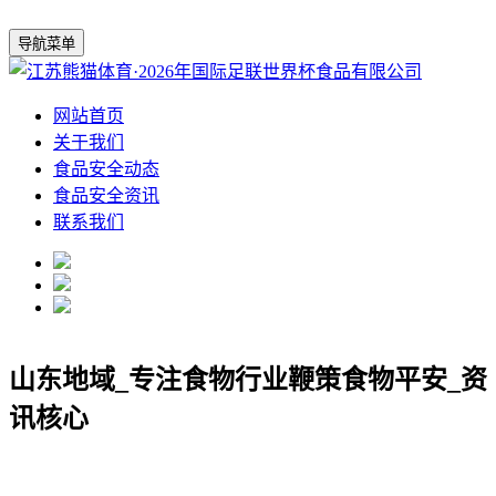
导航菜单
网站首页
关于我们
食品安全动态
食品安全资讯
联系我们
山东地域_专注食物行业鞭策食物平安_资
讯核心