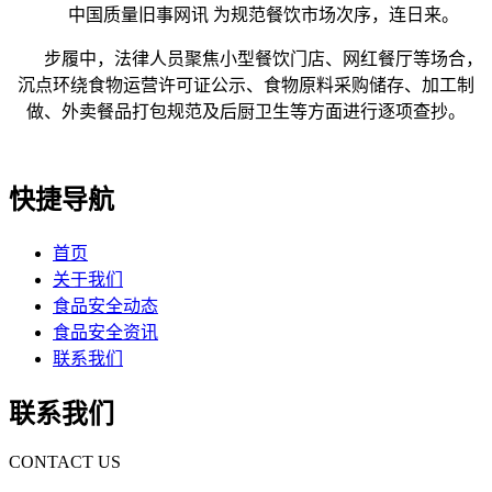
中国质量旧事网讯 为规范餐饮市场次序，连日来。
步履中，法律人员聚焦小型餐饮门店、网红餐厅等场合，
沉点环绕食物运营许可证公示、食物原料采购储存、加工制
做、外卖餐品打包规范及后厨卫生等方面进行逐项查抄。
快捷导航
首页
关于我们
食品安全动态
食品安全资讯
联系我们
联系我们
CONTACT US