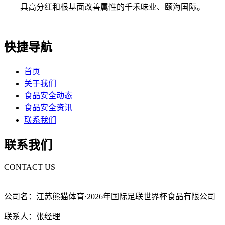
具高分红和根基面改善属性的千禾味业、颐海国际。
快捷导航
首页
关于我们
食品安全动态
食品安全资讯
联系我们
联系我们
CONTACT US
公司名：江苏熊猫体育·2026年国际足联世界杯食品有限公司
联系人：张经理