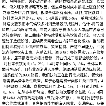
团、鸣鸣很忙，关心盐津铺子、劲仔食物渠道调整成效。软饮
料：渐入旺季需求略有改善，但焦点包材成本预期上涨叠加现
制茶饮开店合作加剧，板块全体略有承压。4月社零限额以上
饮料类单月同比+3。6%，1-4月累计同比+6%，单月增速边际
降速次要系雨水气候较多对消费场景形成限制，估计5月气温
转热后动销逐渐提速。当前大都保守赛道龙头大单品市占率已
达较高程度，第二曲线产物持续受现制茶饮渠道分流、收入增
速处于放缓阶段，后续仍需察看企业内部平台化能力。当前我
们持续看好龙头供应链办理、渠道精耕、产物立异能力，回调
沉点保举农夫山泉、东鹏饮料。调味品：餐饮需求仍正在修复
途中，居平易近需求相对稳健，行业仍处于底部企稳阶段。4
月社零餐饮同比+2。2%，1-4月累计同比+3。8%，全体呈现
弱苏醒态势，且行业逐渐进入淡季，终端动销增速边际放缓。
连系此前的26Q1财报，我们认为正在出行需求提拔，餐饮终
端需求具备本色性改善。基于必选消费米面粮油类目来看，4
月限额以上粮油、食物类单月同比+4。1%，1-4月累计同比+
8。6%，边际亦有所降速，我们认为次要系高基数（25。4同
增14%）&库存周期影响（节后消化库存），当前我们持续保
举合作款式清晰、具备提价能力的海天味业、安琪酵母，及兼