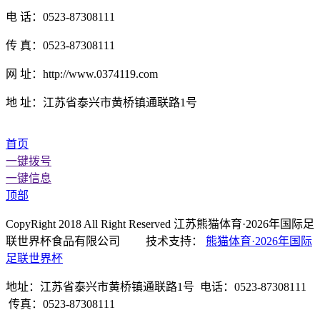
电 话：0523-87308111
传 真：0523-87308111
网 址：http://www.0374119.com
地 址：江苏省泰兴市黄桥镇通联路1号
首页
一键拨号
一键信息
顶部
CopyRight 2018 All Right Reserved 江苏熊猫体育·2026年国际足
联世界杯食品有限公司 技术支持：
熊猫体育·2026年国际
足联世界杯
地址：江苏省泰兴市黄桥镇通联路1号 电话：0523-87308111
传真：0523-87308111