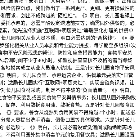
儿园食物平安明白了“义务清单”，供给了“操做手册”。出格是
安风险防控沉点，我们做出了一系列更严、更细、更有操做性的
和要求，划出不成跨越的“硬杠杠”。《》明白，长儿园准绳上
需委托承包的，必需严酷设定遴选前提等；确需园外供餐的，必
素，优先选择实施“互联网+明厨亮灶”等聪慧化办理的供餐单
长儿园相关从业人员本质，明白必需达到的“合格线”。《》要
步强化相关从业人员本质和专业能力提拔；每学期至多组织1次
食物平安风险现患的辨识、防控和应急措置能力；食物平安总
入培训时间不少于40小时，如监视抽查查核不及格的需当即整
励各地摸索成立从业人员准入轨制。三是针对长儿园食物平安风
《》明白，长儿园食堂、承包运营企业、供餐单元要落实“日管
制；激励长儿园实行“互联网+明厨亮灶”，实现全链条视频，让
对长儿园食材采购，制定不得冲破的“负面清单”。《》明白，
生食物平安变乱或查实食物平安舆情事务；长儿园从园外采购散
购、储存、利用散拆食用油、散拆食盐。五是针对长儿园餐食加
”。《》要求，餐食从烧熟到食用间隔不得跨越2个小时；配送必
对分餐人员提出洗手消毒、佩带口罩等具体要求。六是针对长儿
的“必选项”。《》明白，长儿园必需设置洗消间或隔绝距离场
式，不得利用园外集中消毒单元的复用餐饮具；激励长儿园设置