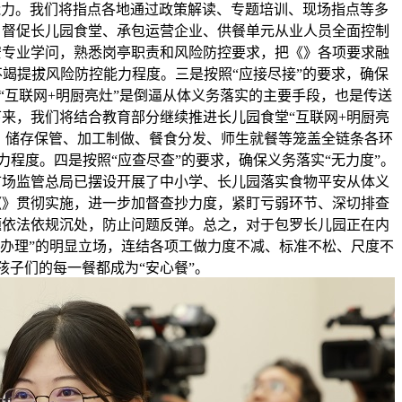
能力。我们将指点各地通过政策解读、专题培训、现场指点等多
，督促长儿园食堂、承包运营企业、供餐单元从业人员全面控制
安专业学问，熟悉岗亭职责和风险防控要求，把《》各项要求融
竭提拔风险防控能力程度。三是按照“应接尽接”的要求，确保
“互联网+明厨亮灶”是倒逼从体义务落实的主要手段，也是传送
来，我们将结合教育部分继续推进长儿园食堂“互联网+明厨亮
、储存保管、加工制做、餐食分发、师生就餐等笼盖全链条各环
程度。四是按照“应查尽查”的要求，确保义务落实“无力度”。
市场监管总局已摆设开展了中小学、长儿园落实食物平安从体义
《》贯彻实施，进一步加督查抄力度，紧盯亏弱环节、深切排查
题依法依规沉处，防止问题反弹。总之，对于包罗长儿园正在内
“严办理”的明显立场，连结各项工做力度不减、标准不松、尺度不
孩子们的每一餐都成为“安心餐”。