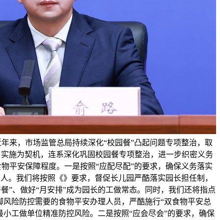
年来，市场监管总局持续深化“校园餐”凸起问题专项整治，取
》实施为契机，连系深化巩固校园餐专项整治，进一步织密义务
物平安保障程度。一是按照“应配尽配”的要求，确保义务落实
节人。我们将按照《》要求，督促长儿园严酷落实园长担任制，
好餐”、做好“月安排”成为园长的工做常态。同时，我们还将指点
脚风险防控需要的食物平安办理人员，严酷施行“双食物平安总
最小工做单位精准防控风险。二是按照“应会尽会”的要求，确保