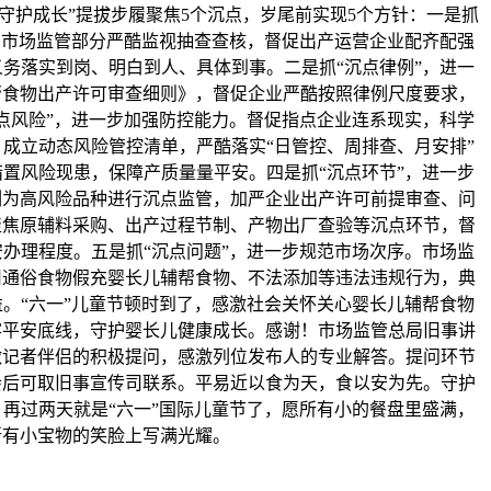
守护成长”提拔步履聚焦5个沉点，岁尾前实现5个方针：一是抓
。市场监管部分严酷监视抽查查核，督促出产运营企业配齐配强
务落实到岗、明白到人、具体到事。二是抓“沉点律例”，进一
帮食物出产许可审查细则》，督促企业严酷按照律例尺度要求，
点风险”，进一步加强防控能力。督促指点企业连系现实，科学
成立动态风险管控清单，严酷落实“日管控、周排查、月安排”
置风险现患，保障产质量量平安。四是抓“沉点环节”，进一步
列为高风险品种进行沉点监管，加严企业出产许可前提审查、问
聚焦原辅料采购、出产过程节制、产物出厂查验等沉点环节，督
办理程度。五是抓“沉点问题”，进一步规范市场次序。市场监
用通俗食物假充婴长儿辅帮食物、不法添加等违法违规行为，典
。“六一”儿童节顿时到了，感激社会关怀关心婴长儿辅帮食物
牢平安底线，守护婴长儿健康成长。感谢！市场监管总局旧事讲
激记者伴侣的积极提问，感激列位发布人的专业解答。提问环节
会后可取旧事宣传司联系。平易近以食为天，食以安为先。守护
再过两天就是“六一”国际儿童节了，愿所有小的餐盘里盛满，
所有小宝物的笑脸上写满光耀。