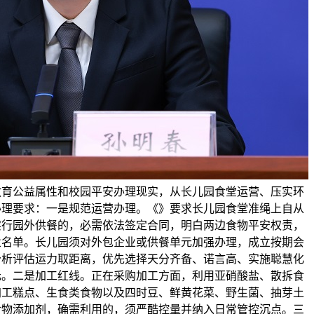
教育公益属性和校园平安办理现实，从长儿园食堂运营、压实环
办理要求：一是规范运营办理。《》要求长儿园食堂准绳上自从
实行园外供餐的，必需依法签定合同，明白两边食物平安权责，
业名单。长儿园须对外包企业或供餐单元加强办理，成立按期会
分析评估运力取距离，优先选择天分齐备、诺言高、实施聪慧化
元。二是加工红线。正在采购加工方面，利用亚硝酸盐、散拆食
加工糕点、生食类食物以及四时豆、鲜黄花菜、野生菌、抽芽土
食物添加剂，确需利用的，须严酷控量并纳入日常管控沉点。三