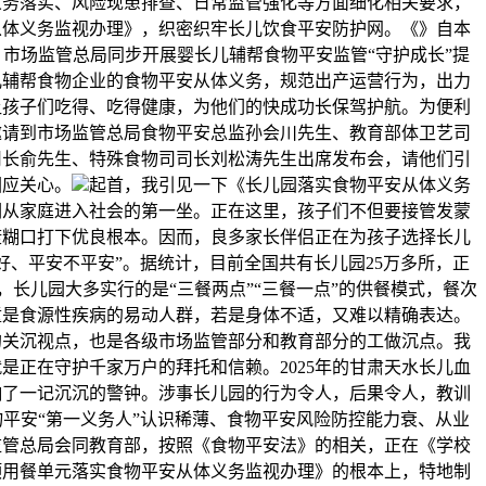
义务落实、风险现患排查、日常监管强化等方面细化相关要求，
从体义务监视办理》，织密织牢长儿饮食平安防护网。《》自本
，市场监管总局同步开展婴长儿辅帮食物平安监管“守护成长”提
儿辅帮食物企业的食物平安从体义务，规范出产运营行为，出力
让孩子们吃得、吃得健康，为他们的快成功长保驾护航。为便利
邀请到市场监管总局食物平安总监孙会川先生、教育部体卫艺司
司长俞先生、特殊食物司司长刘松涛先生出席发布会，请他们引
回应关心。
起首，我引见一下《长儿园落实食物平安从体义务
们从家庭进入社会的第一坐。正在这里，孩子们不但要接管发蒙
康糊口打下优良根本。因而，良多家长伴侣正在为孩子选择长儿
好、平安不平安”。据统计，目前全国共有长儿园25万多所，正
拟，长儿园大多实行的是“三餐两点”“三餐一点”的供餐模式，餐次
童是食源性疾病的易动人群，若是身体不适，又难以精确表达。
的关沉视点，也是各级市场监管部分和教育部分的工做沉点。我
是正在守护千家万户的拜托和信赖。2025年的甘肃天水长儿血
响了一记沉沉的警钟。涉事长儿园的行为令人，后果令人，教训
平安“第一义务人”认识稀薄、食物平安风险防控能力衰、从业
监管总局会同教育部，按照《食物平安法》的相关，正在《学校
顶用餐单元落实食物平安从体义务监视办理》的根本上，特地制