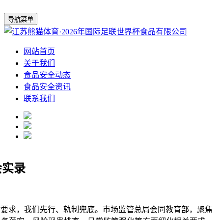
导航菜单
网站首页
关于我们
食品安全动态
食品安全资讯
联系我们
会实录
要求，我们先行、轨制兜底。市场监管总局会同教育部，聚焦