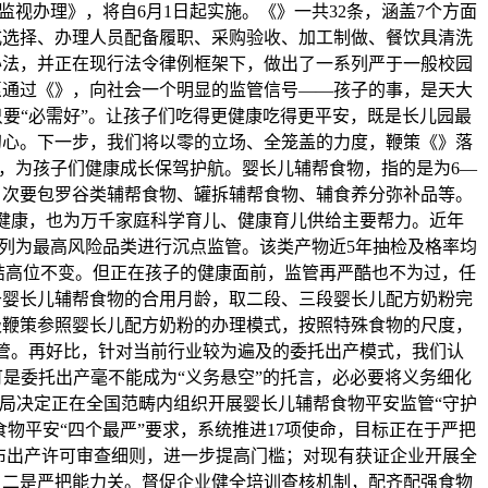
视办理》，将自6月1日起实施。《》一共32条，涵盖7个方面
式选择、办理人员配备履职、采购验收、加工制做、餐饮具清洗
办法，并正在现行法令律例框架下，做出了一系列严于一般校园
愿通过《》，向社会一个明显的监管信号——孩子的事，是天大
要“必需好”。让孩子们吃得更健康吃得更平安，既是长儿园最
初心。下一步，我们将以零的立场、全笼盖的力度，鞭策《》落
，为孩子们健康成长保驾护航。婴长儿辅帮食物，指的是为6—
，次要包罗谷类辅帮食物、罐拆辅帮食物、辅食养分弥补品等。
健康，也为万千家庭科学育儿、健康育儿供给主要帮力。近年
列为最高风险品类进行沉点监管。该类产物近5年抽检及格率均
连结高位不变。但正在孩子的健康面前，监管再严酷也不为过，任
于婴长儿辅帮食物的合用月龄，取二段、三段婴长儿配方奶粉完
极鞭策参照婴长儿配方奶粉的办理模式，按照特殊食物的尺度，
管。再好比，针对当前行业较为遍及的委托出产模式，我们认
是委托出产毫不能成为“义务悬空”的托言，必必要将义务细化
局决定正在全国范畴内组织开展婴长儿辅帮食物平安监管“守护
物平安“四个最严”要求，系统推进17项使命，目标正在于严把
布出产许可审查细则，进一步提高门槛；对现有获证企业开展全
。二是严把能力关。督促企业健全培训查核机制，配齐配强食物