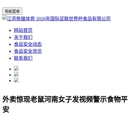
导航菜单
网站首页
关于我们
食品安全动态
食品安全资讯
联系我们
外卖惊现老鼠河南女子发视频警示食物平
安