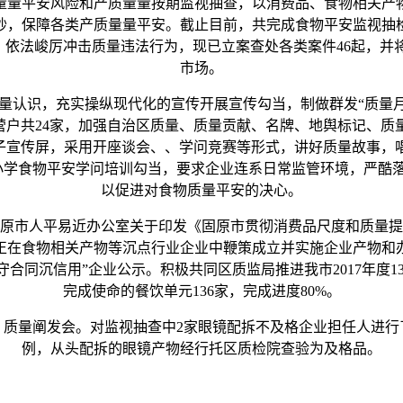
量平安风险和产质量量按期监视抽查，以消费品、食物相关产物
保障各类产质量量平安。截止目前，共完成食物平安监视抽检13
抓手，依法峻厉冲击质量违法行为，现已立案查处各类案件46起，
市场。
识，充实操纵现代化的宣传开展宣传勾当，制做群发“质量月”
营户共24家，加强自治区质量、质量贡献、名牌、地舆标记、质
电子宣传屏，采用开座谈会、、学问竞赛等形式，讲好质量故事，
中小学食物平安学问培训勾当，要求企业连系日常监管环境，严酷
以促进对食物质量平安的决心。
人平易近办公室关于印发《固原市贯彻消费品尺度和质量提拔规划
正在食物相关产物等沉点行业企业中鞭策成立并实施企业产物和
16“守合同沉信用”企业公示。积极共同区质监局推进我市2017
完成使命的餐饮单元136家，完成进度80%。
量阐发会。对监视抽查中2家眼镜配拆不及格企业担任人进行
例，从头配拆的眼镜产物经行托区质检院查验为及格品。