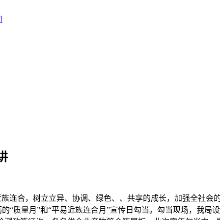
讲
近族连合，树立立异、协调、绿色、、共享的成长，加强全社会的
浩荡的“质量月”和“平易近族连合月”宣传日勾当。勾当现场，我