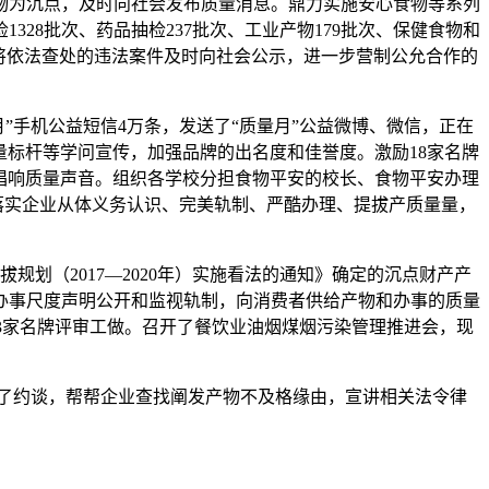
为沉点，及时向社会发布质量消息。鼎力实施安心食物等系列
28批次、药品抽检237批次、工业产物179批次、保健食物和
并将依法查处的违法案件及时向社会公示，进一步营制公允合作的
手机公益短信4万条，发送了“质量月”公益微博、微信，正在
量标杆等学问宣传，加强品牌的出名度和佳誉度。激励18家名牌
唱响质量声音。组织各学校分担食物平安的校长、食物平安办理
落实企业从体义务认识、完美轨制、严酷办理、提拔产质量量，
（2017—2020年）实施看法的通知》确定的沉点财产产
办事尺度声明公开和监视轨制，向消费者供给产物和办事的质量
年度13家名牌评审工做。召开了餐饮业油烟煤烟污染管理推进会，现
了约谈，帮帮企业查找阐发产物不及格缘由，宣讲相关法令律