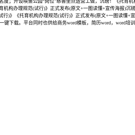
度；开设唤鱼公园“岗位”慈善坐点运营工做，沉磅！《托育机构设
育机构办理规范(试行)》正式发布(原文+一图读懂+宣传海报)沉
试行)》《托育机构办理规范(试行)》正式发布(原文+一图读懂+宣
键下载。平台同时也供给商务word模板，简历word，word培训