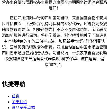
营办事合做加盟版权办事数据办事网坐声明网坐律师消息联系
我们！
正在四川资阳举行的四川坐勾当中，来自国度食物平安风
险评估核心、下层医疗机构儿保科的专家代表，环绕婴配及婴
辅食物选购要点、相关产物为何不克不及声称功能、宝宝辅食
添加新规等进行深切。将科学辨识、科学喂养相关学问编进具
有本地特色的川韵三句半表演，加强新手“宝妈”群体消费认
识，营制优良的特殊食物消费。四川坐勾当由中国市场监管和
四川省市场监管局结合从办，勾当现场，十余家来自婴配乳粉
及婴辅食物出产运营者代表倡议“科学保举、诚信运营、健
康‘童’行”。
快捷导航
首页
关于我们
食品安全动态