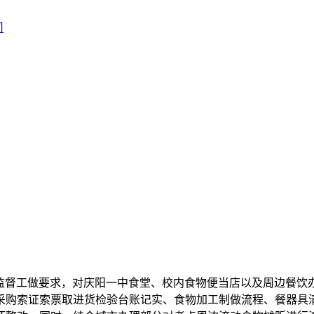
督工做要求，对庆阳一中食堂、校内食物便当店以及周边餐饮
采购索证索票取进货检验台账记实、食物加工制做流程、餐器具