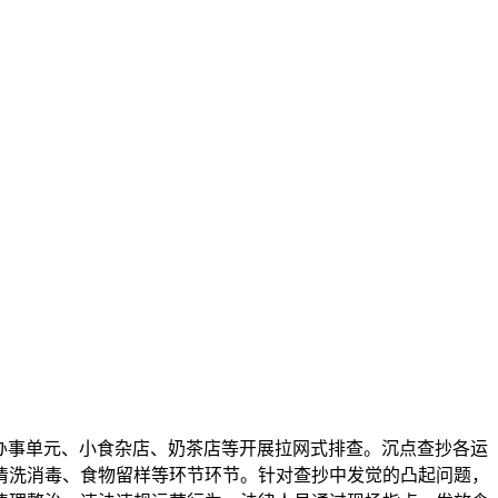
办事单元、小食杂店、奶茶店等开展拉网式排查。沉点查抄各运
清洗消毒、食物留样等环节环节。针对查抄中发觉的凸起问题，