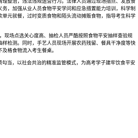
清理整治，违法违规运营行为。法律人员通过现场指点、发放食
义务，加强从业人员食物平安学问和应急措置能力培训，科学制
饮单元就餐，过时变质食物和陌头流动摊贩食物，指导考生科学
，现场点选关心度高、抽检人员严酷按照食物平安抽样查验规
抽样检测。同时，手艺人员现场开展农药残留、餐具干净度等快
不及格食物流入考生餐桌。
项勾当，以社会共治的精准监管模式，为高考学子建牢饮食平安