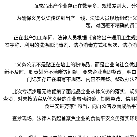
面成品出产企业存正在数量多、规模差别大、分布分
为确保义务认识传送到出产一线，法律人员现场组织 “义务问
题，对回覆不精确的员
正在出产加工车间，法律人员根据《食物出产通用卫生规范》（
签字称、利用的洗涤和消毒剂、洁净消毒方式和频次、洁净消
“义务公示不是贴正在墙上的粉饰品，而是企业向社会做出的
新不及时、职责划分不清晰等问题，要求企业当即整改，明白“消息
门记实存正在填写不规范、内容不完整、整改办法
此次专项步履无效鞭策了面成品企业从体义务的落实，规范
查项，对未按落实从体义务的企业启动约谈、期限整改、信用扣
食平安进万家” 勾当，向群众普及面成品
查抄现场，法律人员起首聚焦企业的食物平安义务落实环境