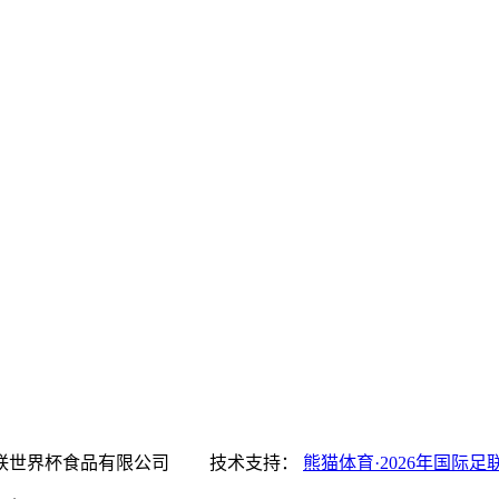
·2026年国际足联世界杯食品有限公司 技术支持：
熊猫体育·2026年国际足