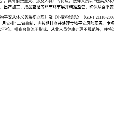
，具有消费量大、涉及人群广的特点，法律人员以 “压实从体
、出产加工、成品查验等环节环节展开精准监管，确保从食平安 
务监视办理》及《小麦粉馒头》（GB/T 21118-2007）《
、月安排” 工做轨制，需按期排查并处理食物平安风险现患。
实不符、排查台账流于形式、从业人员健康办理不规范等，并将