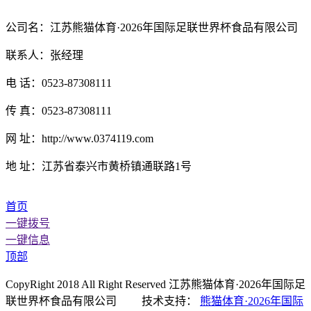
公司名：江苏熊猫体育·2026年国际足联世界杯食品有限公司
联系人：张经理
电 话：0523-87308111
传 真：0523-87308111
网 址：http://www.0374119.com
地 址：江苏省泰兴市黄桥镇通联路1号
首页
一键拨号
一键信息
顶部
CopyRight 2018 All Right Reserved 江苏熊猫体育·2026年国际足
联世界杯食品有限公司 技术支持：
熊猫体育·2026年国际