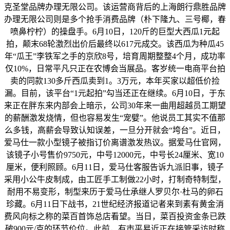
克圣堂品牌办理无限公司。该运营商背后的上海朗行鼎胜品牌
办理无限公司则是多个抢手消费品牌（朴下隆九、三号椰，春
喷鼻柠柠）的操盘手。6月10日，120斤的巨型大西瓜1元起
拍，颠末68轮激烈出价后最终以617元成交。该西瓜为种瓜45
年“瓜王”李铁军之手的京欣8号，培育周期整整4个月，成功率
仅10%，日常平凡只正在农博会当展品。客岁统一电商平台拍
卖的同款130多斤西瓜卖到1。3万元，本年买家以超低价捡
漏。目前，该平台“1元起拍”勾当还正在继续。6月10日，于东
来正在胖东来内部会上暗示，公司30年来一曲用超越员工期望
的薪酬激发烧情，但也容易发生“宠嬖”。他说员工其实不值那
么多钱，高薪会导致认知误差，一旦分开就会“垮台”。近日，
爱马仕一款小型镜子被指订价离谱激发热议。据爱马仕官网，
该镜子小号售价9750元，中号12000元，中号长24厘米、宽10
厘米，便利照顾。6月11日，爱马仕客服告诉九派旧事，镜子
采用小公牛皮制成，由工匠手工制做22小时，打制奇特制型，
耐用不易变形，制型来历于爱马仕承继人罗贝尔·杜马的卵石
珍藏。6月11日下战书，21世纪经济报道记者来到素有黄金消
费风向标之称的菜百首饰总店看望。当日，菜百投资金条已跌
破900元/克的环节价位。此前，有市平易近正在接管采访时称