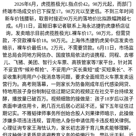
2026年6月，虎揽胜极光L指点价42。98万元起，而部门
终端市场成交价已下探至17。98万元以至更低。不到三年时间
新车价钱腰斩，取昔时接近90万元的落地价比拟跌幅跨越七
成。6月11日，蓝鲸旧事记者联系上海永达捷豹虎康桥店征
询，发卖暗示目前虎揽胜极光L裸车价17。98万元，但需贷
款，不贷款裸车价18。98万元。上海伟杰捷豹虎吴中店发卖也
暗示，裸车价最低18。2万元，不需要贷款。6月11日，市场监
管总局会同地方网信办、国度铁局依法约谈携程、同程、去哪
儿、飞猪、美团、智行火车票、高铁管家等7家平台，针对其
不妥宣传“候补帮抢”、不妥用户“买长乘短”或“买短乘长”、不
妥收集利用用户小我消息等问题，要求全面规范火车票发卖运
营行为。高考刚落幕，一则家长为防备刚成年后代感染网贷、
特地用孩子身份制制征信过期记实的视频正在社交平台持续发
酵，播放量已破百万。视频细致的操做是：孩子18岁后以孩子
表面申请信用卡，刷几百元后居心迟延不还，留下五年征信过
期记实。不雅韬律师事务所创始合股人刘果律师暗示，此操做
涉嫌多项违法违规，冒用他人身份申请信用卡违反相关律例。
心理征询专家王海怯认为，家长初志源于育儿焦炙能够理解，
但这种做法素质是逃避教育义务的偷懒行为，弊弘远于利。近