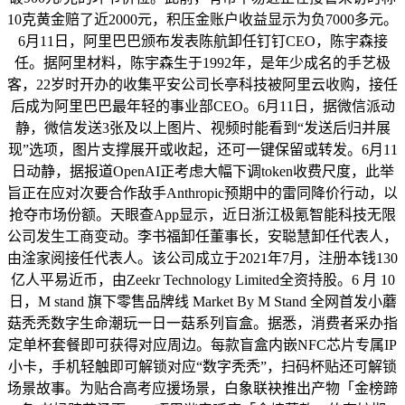
10克黄金赔了近2000元，积压金账户收益显示为负7000多元。
6月11日，阿里巴巴颁布发表陈航卸任钉钉CEO，陈宇森接
任。据阿里材料，陈宇森生于1992年，是年少成名的手艺极
客，22岁时开办的收集平安公司长亭科技被阿里云收购，接任
后成为阿里巴巴最年轻的事业部CEO。6月11日，据微信派动
静，微信发送3张及以上图片、视频时能看到“发送后归并展
现”选项，图片支撑展开或收起，还可一键保留或转发。6月11
日动静，据报道OpenAI正考虑大幅下调token收费尺度，此举
旨正在应对次要合作敌手Anthropic预期中的雷同降价行动，以
抢夺市场份额。天眼查App显示，近日浙江极氪智能科技无限
公司发生工商变动。李书福卸任董事长，安聪慧卸任代表人，
由淦家阅接任代表人。该公司成立于2021年7月，注册本钱130
亿人平易近币，由Zeekr Technology Limited全资持股。6 月 10
日，M stand 旗下零售品牌线 Market By M Stand 全网首发小蘑
菇秃秃数字生命潮玩一日一菇系列盲盒。据悉，消费者采办指
定单杯套餐即可获得对应周边。每款盲盒内嵌NFC芯片专属IP
小卡，手机轻触即可解锁对应“数字秃秃”，扫码杯贴还可解锁
场景故事。为贴合高考应援场景，白象联袂推出产物「金榜蹄