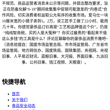
不规范、商品运营者消息未公示等问题，并提出整改要求，旨
正在防备化解“6·18”期间收集集中促销可能激发的“内卷式”合
作风险，切实消费者权益取公允有序的收集市场。爱马仕一块
10厘米宽的小镜子卖到1。2万，说工匠手工做了22小时、能用
几十年。你感觉豪侈品订价高是“工艺和品牌值这个价”，仍是
“纯纯智商税，买的人是大冤种”？你买过最贵的“看起来不值
这么多钱”的工具是什么？评论区聊聊你的豪侈品消费不雅吧~
（消息拾掇自：国度市场监管总局、市市场监管局、广东省市
场监管局、地方网信办、国度铁局、国铁集团、央视网、央视
旧事、人平易近财讯、蓝鲸旧事、大河报、界面旧事、九派旧
事、公共旧事、钱江视频、天眼查）。
快捷导航
首页
关于我们
食品安全动态