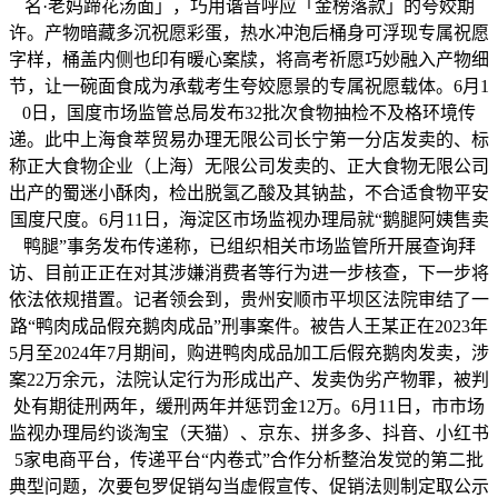
名·老妈蹄花汤面」，巧用谐音呼应「金榜落款」的夸姣期
许。产物暗藏多沉祝愿彩蛋，热水冲泡后桶身可浮现专属祝愿
字样，桶盖内侧也印有暖心案牍，将高考祈愿巧妙融入产物细
节，让一碗面食成为承载考生夸姣愿景的专属祝愿载体。6月1
0日，国度市场监管总局发布32批次食物抽检不及格环境传
递。此中上海食萃贸易办理无限公司长宁第一分店发卖的、标
称正大食物企业（上海）无限公司发卖的、正大食物无限公司
出产的蜀迷小酥肉，检出脱氢乙酸及其钠盐，不合适食物平安
国度尺度。6月11日，海淀区市场监视办理局就“鹅腿阿姨售卖
鸭腿”事务发布传递称，已组织相关市场监管所开展查询拜
访、目前正正在对其涉嫌消费者等行为进一步核查，下一步将
依法依规措置。记者领会到，贵州安顺市平坝区法院审结了一
路“鸭肉成品假充鹅肉成品”刑事案件。被告人王某正在2023年
5月至2024年7月期间，购进鸭肉成品加工后假充鹅肉发卖，涉
案22万余元，法院认定行为形成出产、发卖伪劣产物罪，被判
处有期徒刑两年，缓刑两年并惩罚金12万。6月11日，市市场
监视办理局约谈淘宝（天猫）、京东、拼多多、抖音、小红书
5家电商平台，传递平台“内卷式”合作分析整治发觉的第二批
典型问题，次要包罗促销勾当虚假宣传、促销法则制定取公示