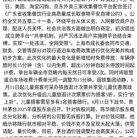
日，美团、淘宝闪购、京东外卖三家收集餐饮平台配合签订
《广东省收集餐饮行业高质量成长取食物平安自律公约》。公
约全文共五章二十一条，环绕平台从体义务、入网餐饮商户办
理、配送人员关怀、社会共治等方面做出明白商定，初次提出
成立跨平台“”共享机制，对严沉违法商户实施跨平台结合束
缚，实现“一处违法、全网受限”。上海市成长委会同市交通、
财务、交管等部分对现行道泊车收费政策进行优化完美并构成
初步方案。此次优化的最大变化是新增短时免费停放：车辆停
放时长15分钟（含）以内免费，超出15分钟自起头停放时间起
计费，单台车辆全市范畴内每天然日可享受2次。同时将聪慧
道泊车场收费计费单元同一调整为15分钟。国铁集团动静，6
月11日起儿童搭客可采办铁旅逛计次票并享受儿童优惠票政
策。此次优化升级后儿童旅逛计次票票价为搭客5折，实行“折
上折”，儿童搭客需至多有1名搭客随行。6月11日下战书，贵
州茅台2025年度股东会召开。针对拆股问题，陈华暗示股东概
念分化较着，分析研判公司暂无拆股打算。针对价钱问题，他
暗示将随行就市相对平稳，价钱不克不及呈现大起大落，供需
适配、量价均衡，目前，茅台酒价钱调整社会高度关心，公司