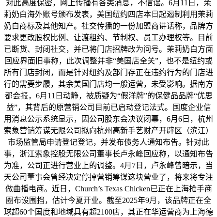
对此高度保密，网上传播有各类消息，不信谣。6月11日，茉
莉奶白海外账号颁布发表，美国纽约四店本日起遏制利用茉莉
奶白商标及其他知产。社交传播的一份加盟商讲话称，品牌方
要求更改股权比例、让渡租约、节制权、员工办理权等。目前
已断货、封闭社交，并已将门店招牌改为问号。茉莉奶白方面
回应界面旧事称，此次调整并非“美国店全关”，也不是纽约或
所有门店封闭，而是针对纽约及部门存正在违约行为的门店进
行的需要步履，其余美国门店均一般运营，未受影响。据南方
都会报，6月11日动静，被质疑为“假洋牌”的保健品品牌“优思
益”，其背后的原营销公司目前已启动登记法式。国度企业信
用消息公示系统显示，因公司股东会决议闭幕，6月6日，杭州
索象营销筹谋无限公司拟向杭州高新手艺财产开辟区（滨江）
市场监管局申请登记登记，并发布债务人通知布告。针对此
事，浙江索象控股无限公司董事长卢永峰回应称，以通知布告
为准，公司正进行营业上的调整。4月7日，卢永峰曾暗示，当
天公司董事会曾经决定停掉营销筹谋这块营业了，将来将专注
做曲播电商。近日，Church’s Texas Chicken已正在上海抢手商
圈布设围挡，估计今夏开业。截至2025年9月，该品牌正在全
球超60个国度和地域具有超2100店，其正在华运营商为上海德