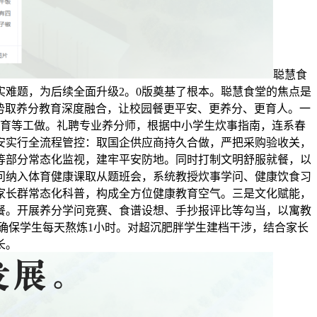
聪慧食
实难题，为后续全面升级2。0版奠基了根本。聪慧食堂的焦点是
势取养分教育深度融合，让校园餐更平安、更养分、更育人。一
育等工做。礼聘专业养分师，根据中小学生炊事指南，连系春
安实行全流程管控：取国企供应商持久合做，严把采购验收关，
等部分常态化监视，建牢平安防地。同时打制文明舒服就餐，以
问纳入体育健康课取从题班会，系统教授炊事学问、健康饮食习
家长群常态化科普，构成全方位健康教育空气。三是文化赋能，
餐。开展养分学问竞赛、食谱设想、手抄报评比等勾当，以寓教
确保学生每天熬炼1小时。对超沉肥胖学生建档干涉，结合家长
长。