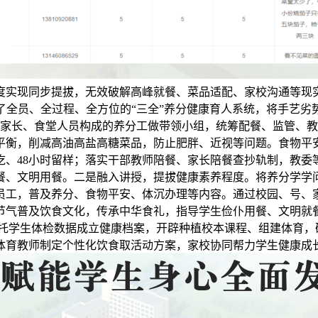
度实现同步提拔，无效破解高峰就餐、菜品适配、家校沟通等现
了全员、全过程、全方位的“三全”养分健康育人系统，将手艺劣
家长、食堂人员构成的养分工做带领小组，统筹配餐、监管、教
平衡，削减高油高盐高糖菜品，防止肥胖、近视等问题。食物平
吃、48小时留样；落实干部教师陪餐、家长陪餐查抄轨制，教委
餐、文明用餐。二是融入讲授，提拔健康素养程度。将养分学学
员工，普及养分、食物平安、体沉办理等内容。通过校园、号、
节气普及饮食文化，传承中华食礼，指导学生俭仆用餐、文明就
托学生体检数据成立健康档案，开辟种植校本课程、组建体育，
体育教师制定个性化饮食取活动方案，家校协同帮力学生健康成