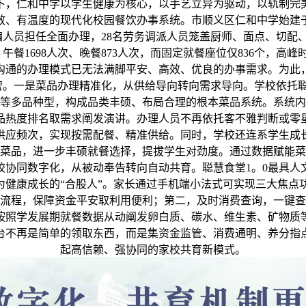
下，仁和中学以学生健康为核心，以手艺立异为驱动，以轨制完
有温度的现代化校园餐饮办事系统。市顺义区仁和中学始建于19
编人员担任全面办理，28名劳务调派人员笼盖厨师、面点、切
、午餐1698人次、晚餐873人次，而固定就餐座位仅836个
沟通的办理模式已无法满脚平安、高效、优良的办事需求。为此，
。一是菜品办理精准化，从供给导向转向需求导向。学校依托聪慧
小吃等多品种型，构成品类丰硕、布局合理的根本菜品系统。系统
品热度排名取需求阐发演讲。办理人员不再依托客不雅判断或零
供应频次，实现按需配餐、精准供给。同时，学校还连系学生成
康菜品，进一步丰硕就餐选择，提拔学生对劲度。通过数据赋能
校协同数字化，从被动奉告转向自动共育。聪慧食堂1。0最具人
为健康成长的“合股人”。家长通过手机端小法式可实现三大焦
流程，保障资金平安取利用便利；第二，及时消费查询，一键查
按照学发展期就餐数据从动阐发卵白质、碳水、维生素、矿物质
台不再是简单的领取东西，而是集资金监管、消费通明、养分指
起高信赖、强协同的家校共育新模式。