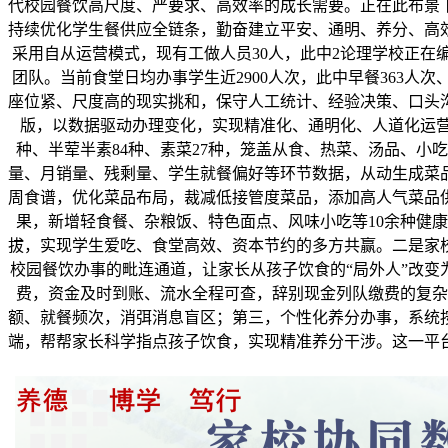
代校园餐饮高尺度、严要求、高效率的成长需要。正在此布景
持续优化学生餐供应全链条，勤奋建立平安、通明、养分、高效、
采用自从运营模式，现有工做人员30人，此中2论理学校正在
团队。当前食堂日均办事学生近2900人次，此中早餐363人次
座位紧、尺度高的现实挑和，保守人工统计、经验决策、口头
版，以数据驱动办理变化，实现精准化、通明化、人道化运营
种、半荤半素84种、素菜27种，笼盖从食、热菜、汤品、
量、月销量、残剩量、学生就餐偏好等环节数据，从动生成菜
周食谱，优化菜品布局，裁减低接管度菜品，添加高人气菜品
果，新增轻食餐、杂粮饭、特色面点、风味小吃等10余种健
拔，实现学生爱吃、食堂高效、资本节约的多方共赢。二是家
校园餐饮办事的毗连通道，让家长从孩子饮食的“局外人”改变
费，资金及时到账、流水全程可查，辞别现金列队缴费的复杂
额、就餐频次，消弭消息盲区；第三，个性化养分办事，系统
端，帮帮家长科学指点孩子饮食，实现精准养分干涉。这一平