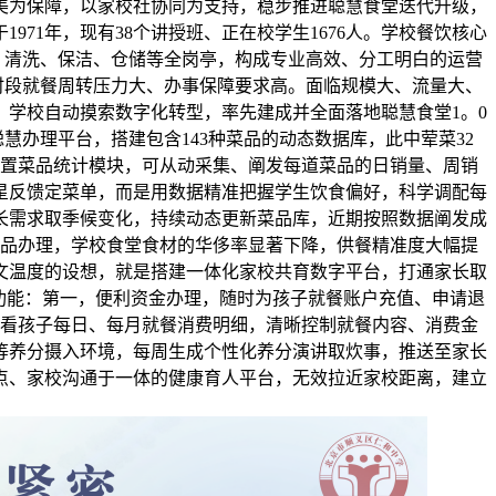
美为保障，以家校社协同为支持，稳步推进聪慧食堂迭代升级，
71年，现有38个讲授班、正在校学生1676人。学校餐饮核心
配、清洗、保洁、仓储等全岗亭，构成专业高效、分工明白的运营
，高峰时段就餐周转压力大、办事保障要求高。面临规模大、流量大、
学校自动摸索数字化转型，率先建成并全面落地聪慧食堂1。0
办理平台，搭建包含143种菜品的动态数据库，此中荤菜32
内置菜品统计模块，可从动采集、阐发每道菜品的日销量、周销
星反馈定菜单，而是用数据精准把握学生饮食偏好，科学调配每
长需求取季候变化，持续动态更新菜品库，近期按照数据阐发成
菜品办理，学校食堂食材的华侈率显著下降，供餐精准度大幅提
文温度的设想，就是搭建一体化家校共育数字平台，打通家长取
点功能：第一，便利资金办理，随时为孩子就餐账户充值、申请退
看孩子每日、每月就餐消费明细，清晰控制就餐内容、消费金
等养分摄入环境，每周生成个性化养分演讲取炊事，推送至家长
点、家校沟通于一体的健康育人平台，无效拉近家校距离，建立