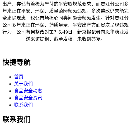
出产、存储有着极为严苛的平安取规范要求，而贾汪分公司多
年来正在平安、环保、质量范畴频频违规，多次整改仍未能完
全肃除现患，也让市场担心同类问题会频频发生。针对贾汪分
公司多年来正在环保、药质量量、平安出产方面屡次呈现违规
行为，公司有何整改对策？6月9日，新京报记者向恩华药业发
送采访提纲，截至发稿，未收到答复。
快捷导航
首页
关于我们
食品安全动态
食品安全资讯
联系我们
联系我们