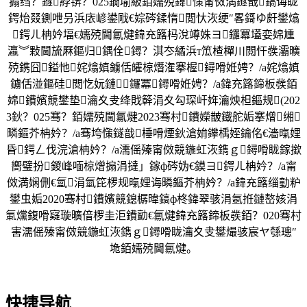
搧绉？鐩綍锛？025鐗堬級銆嬬殑鍏憡甯傚満鐩戠鎬诲眬
鍔炲叕鍘呭叧浜庡嵃鍙戙€婃硶鍒惰閲忕洃绠″畧鎶ゆ皯鐢熻
鍔ㄦ柟妗堛€嬬殑閫氱煡鍏充簬杩涗竴姝ヨ鑼冪壒娈婂尰
瀛︾敤閫旈厤鏂归鍝佺鐞？淇冭繘浜т笟楂樿川閲忓彂灞曠
殑鎸囧鎰忚姹熻嫃鐪佸皬椋熸潅搴楃鐞嗗姙娉？/a姹熻嫃
鐪佸湴鏂硅閲忔妧鏈鑼冪鐞嗗姙娉？/a鍏充簬鍗板彂銆
婂鐨嬪競鐢垫瀹夊叏绛戝簳涓夊勾琛屽姩瀹炴柦鏂规(202
3鈥？025骞？銆嬬殑閫氱煡2023骞村鐨嬫皵鐡舵姤搴熷缃
疄鏂芥柟妗？/a骞垮憡鐩戠棰嗗煙鈥滄姢鑻楀姪鑰佲€濇暣娌
昏鍔ㄥ伐浣滄柟妗？/a濡傜殝甯傚競鍦虹洃鐫ｇ鐞嗗眬鎵撳
嚮璧扮鍐峰喕椋熷搧涓撻」鎵ф硶妫€鏌ヨ鍔ㄦ柟妗？/a甯
傚満娴侀€氳涓氫笓椤规暣娌诲疄鏂芥柟妗？/a鍏充簬缁勭粐
鐢虫姤2020骞村鐨嬪競鎴樼暐鎬ф柊鍏翠骇涓氬拰鏈嶅姟涓
氭爣鍑嗗寲璇曠偣椤圭洰鐨勯€氱煡鍏充簬鍗板彂銆？020骞村
害濡傜殝甯傚競鍦虹洃鐫ｇ鐞嗗眬瀹夊叏鐢熶骇宸ヤ綔璁″
垝銆嬬殑閫氱煡。
快捷导航