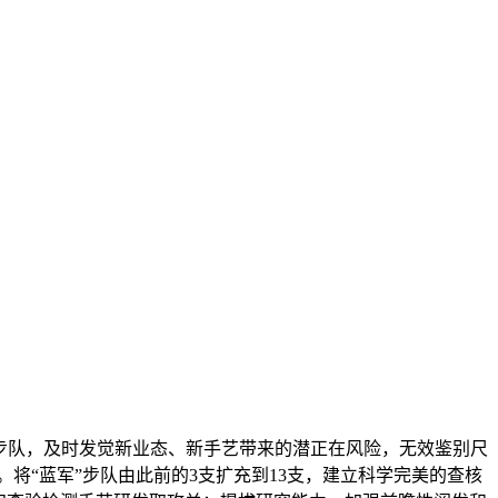
步队，及时发觉新业态、新手艺带来的潜正在风险，无效鉴别尺
将“蓝军”步队由此前的3支扩充到13支，建立科学完美的查核