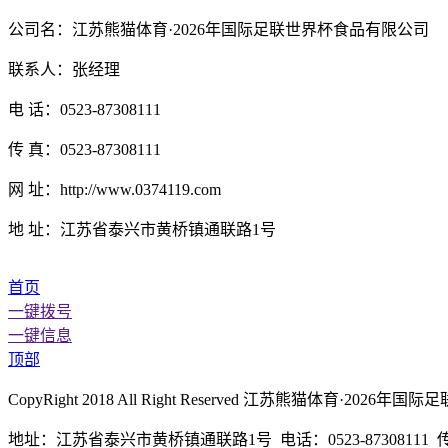
公司名：江苏熊猫体育·2026年国际足联世界杯食品有限公司
联系人：张经理
电 话：0523-87308111
传 真：0523-87308111
网 址：http://www.0374119.com
地 址：江苏省泰兴市黄桥镇通联路1号
首页
一键拨号
一键信息
顶部
CopyRight 2018 All Right Reserved 江苏熊猫体育
地址：江苏省泰兴市黄桥镇通联路1号 电话：0523-87308111 传真：