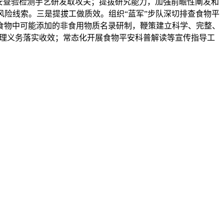
平安查验检测手艺研发取攻关；提拔研究能力，加强前瞻性阐发和
险线索。三是提拔工做质效。组织“蓝军”步队深切排查食物平
食物中可能添加的非食用物质名录研制，鞭策建立科学、完整、
办理义务落实收效；常态化开展食物平安科普解读等宣传指导工