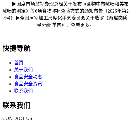
▶国度市场监视办理总局关于发布《食物中布噻嗪和美布
噻嗪的测定》等6项食物弥补查验方式的通知布告（2026年第2
4号）▶全国屠宰加工尺度化手艺委员会关于收罗《畜禽肉质
量分级 羊肉》、查看更多。
快捷导航
首页
关于我们
食品安全动态
食品安全资讯
联系我们
联系我们
CONTACT US