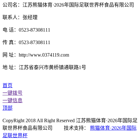
公司名：江苏熊猫体育·2026年国际足联世界杯食品有限公司
联系人：张经理
电 话：0523-87308111
传 真：0523-87308111
网 址：http://www.0374119.com
地 址：江苏省泰兴市黄桥镇通联路1号
首页
一键拨号
一键信息
顶部
CopyRight 2018 All Right Reserved 江苏熊猫体育·2026年国际足
联世界杯食品有限公司 技术支持：
熊猫体育·2026年国际
足联世界杯