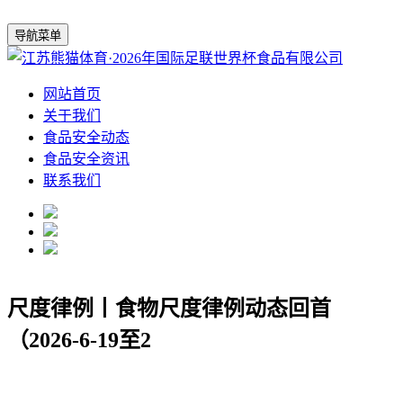
导航菜单
网站首页
关于我们
食品安全动态
食品安全资讯
联系我们
尺度律例丨食物尺度律例动态回首
（2026-6-19至2