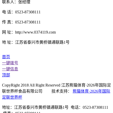
联系人：张经理
电 话：0523-87308111
传 真：0523-87308111
网 址：http://www.0374119.com
地 址：江苏省泰兴市黄桥镇通联路1号
首页
一键拨号
一键信息
顶部
CopyRight 2018 All Right Reserved 江苏熊猫体育·2026年国际足
联世界杯食品有限公司 技术支持：
熊猫体育·2026年国际
足联世界杯
地址：江苏省泰兴市黄桥镇通联路1号 电话：0523-87308111